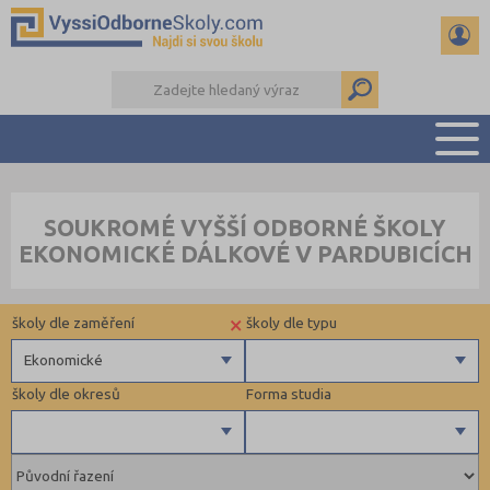
PŘEHLED ŠKOL
SOUKROMÉ VYŠŠÍ ODBORNÉ ŠKOLY
PŘÍPRAVA NA PŘIJÍMAČKY
EKONOMICKÉ DÁLKOVÉ V PARDUBICÍCH
KALENDÁŘ AKCÍ
SEMINÁRKY
×
školy dle zaměření
školy dle typu
DALŠÍ DRUHY ŠKOL
Ekonomické
školy dle okresů
Forma studia
Zdravotnické
Ekonomické
Pedagogické
Brno-město (1)