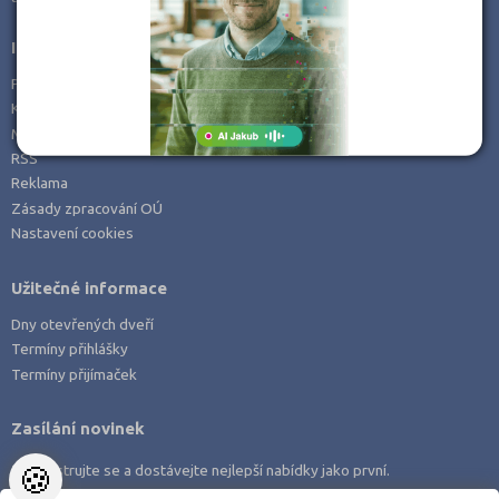
Informace
Prohlášení o přístupnosti
Kontakt
Mapa serveru
RSS
Reklama
Zásady zpracování OÚ
Nastavení cookies
Užitečné informace
Dny otevřených dveří
Termíny přihlášky
Termíny přijímaček
Zasílání novinek
🍪
Zaregistrujte se a dostávejte nejlepší nabídky jako první.