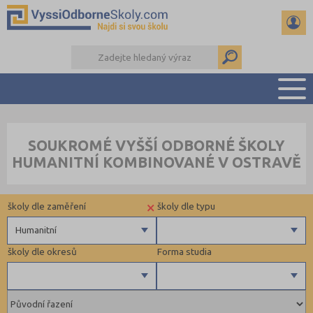
PŘEHLED ŠKOL
SOUKROMÉ VYŠŠÍ ODBORNÉ ŠKOLY
PŘÍPRAVA NA PŘIJÍMAČKY
HUMANITNÍ KOMBINOVANÉ V OSTRAVĚ
KALENDÁŘ AKCÍ
SEMINÁRKY
×
školy dle zaměření
školy dle typu
DALŠÍ DRUHY ŠKOL
Humanitní
školy dle okresů
Forma studia
Zdravotnické
Ekonomické
Pedagogické
Brno-město (1)
Denní