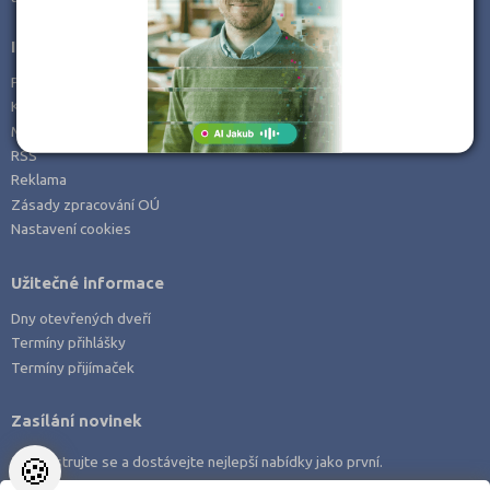
Informace
Prohlášení o přístupnosti
Kontakt
Mapa serveru
RSS
Reklama
Zásady zpracování OÚ
Nastavení cookies
Užitečné informace
Dny otevřených dveří
Termíny přihlášky
Termíny přijímaček
Zasílání novinek
🍪
Zaregistrujte se a dostávejte nejlepší nabídky jako první.