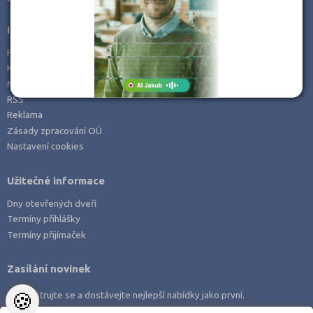
Informace
Prohlášení o přístupnosti
Kontakt
Mapa serveru
RSS
Reklama
Zásady zpracování OÚ
Nastavení cookies
Užitečné informace
Dny otevřených dveří
Termíny přihlášky
Termíny přijímaček
Zasílání novinek
🍪
Zaregistrujte se a dostávejte nejlepší nabídky jako první.