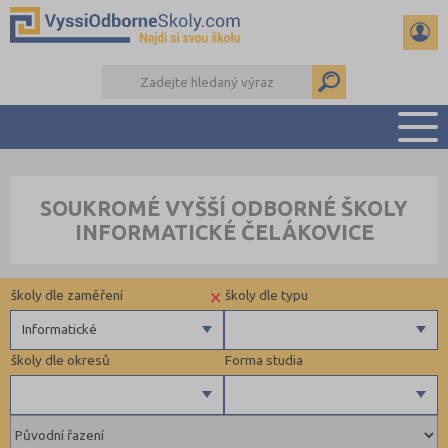
PŘEHLED ŠKOL
SOUKROMÉ VYŠŠÍ ODBORNÉ ŠKOLY
PŘÍPRAVA NA PŘIJÍMAČKY
INFORMATICKÉ ČELÁKOVICE
KALENDÁŘ AKCÍ
SEMINÁRKY
×
školy dle zaměření
školy dle typu
DALŠÍ DRUHY ŠKOL
Informatické
školy dle okresů
Forma studia
Zdravotnické
Ekonomické
Pedagogické
Hradec Králové (1)