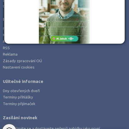
e-mail:
info@kampomaturite.cz
Zemědělské a ekologické
tel:
+420 606 411 115
Informace
Prohlášení o přístupnosti
Kontakt
Mapa serveru
RSS
Reklama
Zásady zpracování OÚ
Nastavení cookies
Užitečné informace
Dny otevřených dveří
Termíny přihlášky
Termíny přijímaček
Zasílání novinek
Zaregistrujte se a dostávejte nejlepší nabídky jako první.