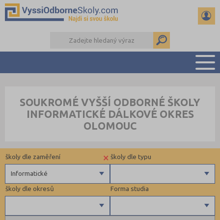
PŘEHLED ŠKOL
SOUKROMÉ VYŠŠÍ ODBORNÉ ŠKOLY
PŘÍPRAVA NA PŘIJÍMAČKY
INFORMATICKÉ DÁLKOVÉ OKRES
KALENDÁŘ AKCÍ
OLOMOUC
SEMINÁRKY
DALŠÍ DRUHY ŠKOL
×
školy dle zaměření
školy dle typu
Informatické
školy dle okresů
Forma studia
Zdravotnické
Ekonomické