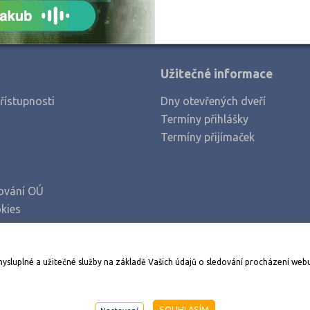
Užitečné informace
řístupnosti
Dny otevřených dveří
Termíny přihlášky
Termíny přijímaček
ování OÚ
kies
Stáhněte si aplikaci Adresář škol
mysluplné a užitečné služby na základě Vašich údajů o sledování procházení web
998-2026
AMOS KamPoMaturite.cz
, s.r.o., stránky vytvořilo
An
SOUHLASÍM