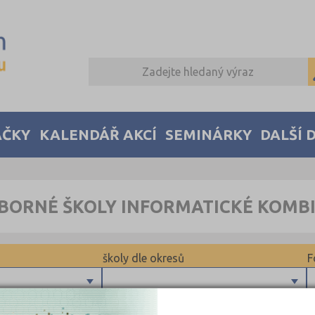
AČKY
KALENDÁŘ AKCÍ
SEMINÁRKY
DALŠÍ 
BORNÉ ŠKOLY INFORMATICKÉ KOMB
školy dle okresů
F
Plzeň-město (1)