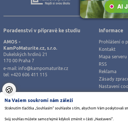
Teologické
Textilní a obuvnické
Umělecké
Poradenství v přípravě ke studiu
Informace
Zemědělské a ekologické
AMOS -
Prohlášení o p
KamPoMaturite.cz, s.r.o.
Kontakt
Dukelských hrdinů 21
Mapa serveru
170 00 Praha 7
RSS
e-mail:
info@kampomaturite.cz
Reklama
tel:
+420 606 411 115
Zásady zprac
Nastavení coo
🍪
Na Vašem soukromí nám záleží
Stisknutím tlačítka „Souhlasím“ souhlasíte s tím, abychom Vám poskytovali s
Svůj souhlas můžete samozřejmě kdykoli změnit v části „Nastavení“.
©1