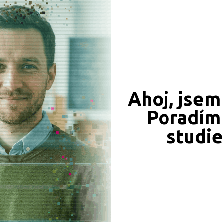
CÍ ZÁZNAMY, PŘEFORMULUJTE PROSÍM VÁŠ DOTAZ 
Ahoj, jsem
Poradím 
JSME TAM, KDE JSTE VY
studi
Naše projekty