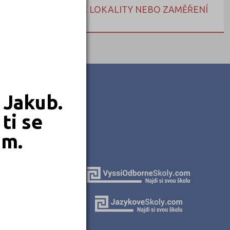
NEBO HLEDEJTE DLE LOKALITY NEBO ZAMĚŘENÍ
 Jakub.
ti se
em.