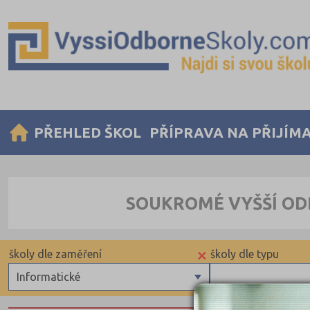
PŘEHLED ŠKOL
PŘÍPRAVA NA PŘIJÍM
SOUKROMÉ VYŠŠÍ OD
×
školy dle zaměření
školy dle typu
Informatické
Zdravotnické