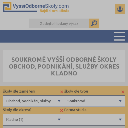
PŘEHLED ŠKOL
SOUKROMÉ VYŠŠÍ ODBORNÉ ŠKOLY
PŘÍPRAVA NA PŘIJÍMAČKY
OBCHOD, PODNIKÁNÍ, SLUŽBY OKRES
KALENDÁŘ AKCÍ
KLADNO
SEMINÁRKY
DALŠÍ DRUHY ŠKOL
×
×
školy dle zaměření
školy dle typu
Obchod, podnikání, služby
Soukromé
×
školy dle okresů
Forma studia
Zdravotnické
Soukromé
Kladno (1)
Ekonomické