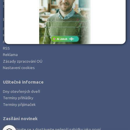
e-mail:
info@kampomaturite.cz
Zemědělské a ekologické
tel:
+420 606 411 115
Informace
Prohlášení o přístupnosti
Kontakt
Mapa serveru
RSS
Reklama
Zásady zpracování OÚ
Nastavení cookies
Užitečné informace
Dny otevřených dveří
Termíny přihlášky
Termíny přijímaček
Zasílání novinek
Zaregistrujte se a dostávejte nejlepší nabídky jako první.