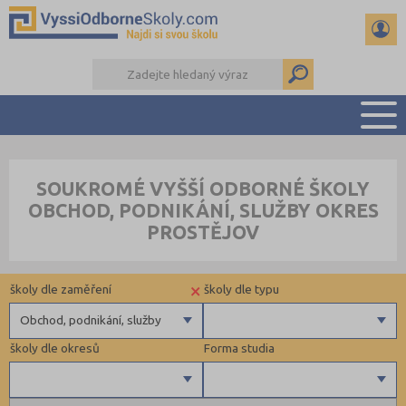
PŘEHLED ŠKOL
SOUKROMÉ VYŠŠÍ ODBORNÉ ŠKOLY
PŘÍPRAVA NA PŘIJÍMAČKY
OBCHOD, PODNIKÁNÍ, SLUŽBY OKRES
KALENDÁŘ AKCÍ
PROSTĚJOV
SEMINÁRKY
DALŠÍ DRUHY ŠKOL
×
školy dle zaměření
školy dle typu
Obchod, podnikání, služby
školy dle okresů
Forma studia
Zdravotnické
Ekonomické