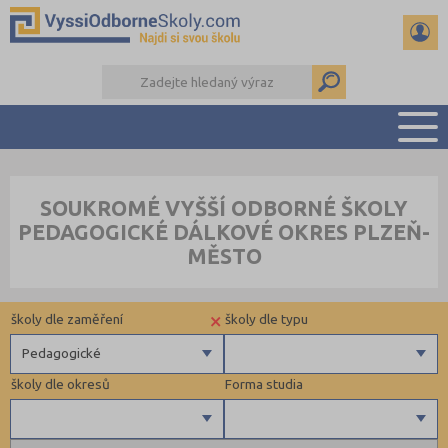
PŘEHLED ŠKOL
SOUKROMÉ VYŠŠÍ ODBORNÉ ŠKOLY
PŘÍPRAVA NA PŘIJÍMAČKY
PEDAGOGICKÉ DÁLKOVÉ OKRES PLZEŇ-
KALENDÁŘ AKCÍ
MĚSTO
SEMINÁRKY
DALŠÍ DRUHY ŠKOL
×
školy dle zaměření
školy dle typu
Pedagogické
školy dle okresů
Forma studia
Zdravotnické
Ekonomické