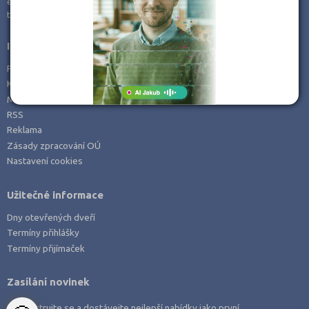
e-mail:
info@kampomaturite.cz
Zemědělské a ekologické
tel:
+420 606 411 115
Informace
Prohlášení o přístupnosti
Kontakt
Mapa serveru
RSS
Reklama
Zásady zpracování OÚ
Nastavení cookies
Užitečné informace
Dny otevřených dveří
Termíny přihlášky
Termíny přijímaček
Zasílání novinek
Zaregistrujte se a dostávejte nejlepší nabídky jako první.