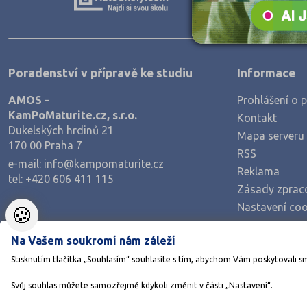
Teologické
Textilní a obuvnické
Umělecké
Poradenství v přípravě ke studiu
Informace
Zemědělské a ekologické
AMOS -
Prohlášení o p
KamPoMaturite.cz, s.r.o.
Kontakt
Dukelských hrdinů 21
Mapa serveru
170 00 Praha 7
RSS
e-mail:
info@kampomaturite.cz
Reklama
tel:
+420 606 411 115
Zásady zprac
Nastavení coo
🍪
Na Vašem soukromí nám záleží
Stisknutím tlačítka „Souhlasím“ souhlasíte s tím, abychom Vám poskytovali s
Svůj souhlas můžete samozřejmě kdykoli změnit v části „Nastavení“.
©1