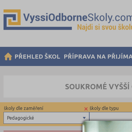
PŘEHLED ŠKOL
PŘÍPRAVA NA PŘIJÍM
SOUKROMÉ VYŠŠÍ 
×
školy dle zaměření
školy dle typu
Pedagogické
Zdravotnické