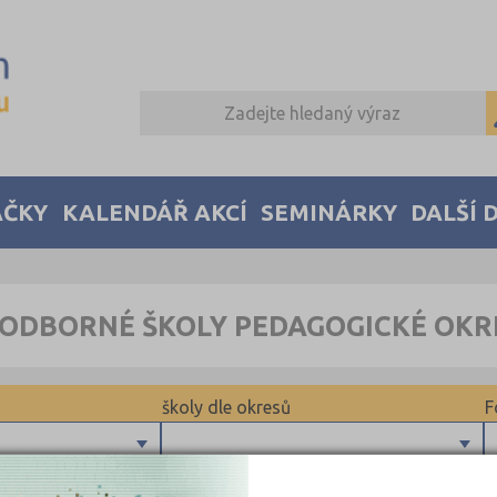
AČKY
KALENDÁŘ AKCÍ
SEMINÁRKY
DALŠÍ 
ODBORNÉ ŠKOLY PEDAGOGICKÉ OKR
školy dle okresů
F
Brno-město (1)