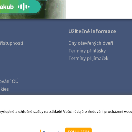
Užitečné informace
řístupnosti
Dny otevřených dveří
Termíny přihlášky
Termíny přijímaček
ování OÚ
kies
Stáhněte si aplikaci Adresář škol
mysluplné a užitečné služby na základě Vašich údajů o sledování procházení web
998-2026
AMOS KamPoMaturite.cz
, s.r.o., stránky vytvořilo
An
SOUHLASÍM