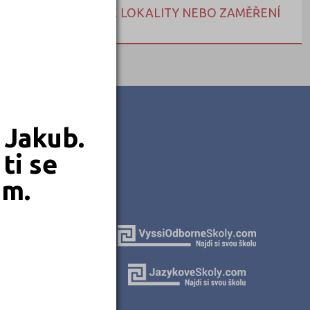
NEBO HLEDEJTE DLE LOKALITY NEBO ZAMĚŘENÍ
 Jakub.
ti se
em.