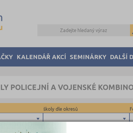
AČKY
KALENDÁŘ AKCÍ
SEMINÁRKY
DALŠÍ 
Y POLICEJNÍ A VOJENSKÉ KOMBIN
školy dle okresů
F
Jihlava (1)