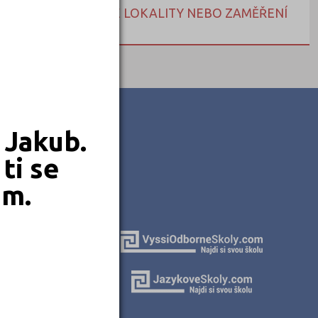
NEBO HLEDEJTE DLE LOKALITY NEBO ZAMĚŘENÍ
 Jakub.
ti se
em.