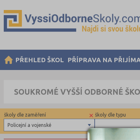
PŘEHLED ŠKOL
PŘÍPRAVA NA PŘIJÍM
SOUKROMÉ VYŠŠÍ ODBORNÉ ŠKOL
×
školy dle zaměření
školy dle typu
Policejní a vojenské
Zdravotnické