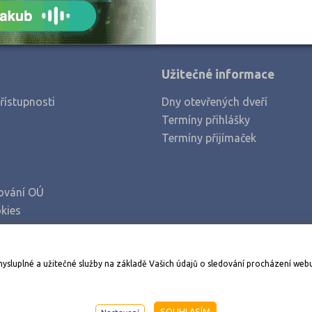
Užitečné informace
řístupnosti
Dny otevřených dveří
Termíny přihlášky
Termíny přijímaček
ování OÚ
kies
Stáhněte si aplikaci Adresář škol
mysluplné a užitečné služby na základě Vašich údajů o sledování procházení web
998-2026
AMOS KamPoMaturite.cz
, s.r.o., stránky vytvořilo
An
SOUHLASÍM