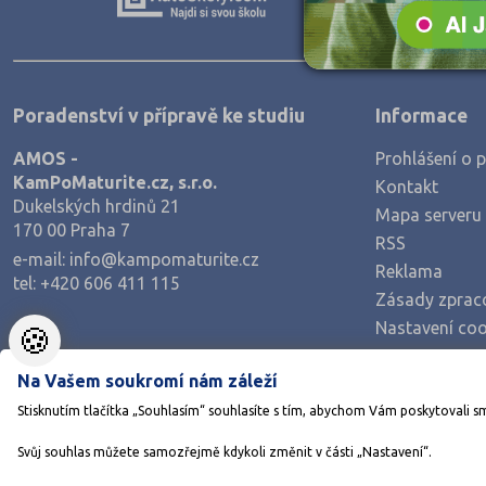
Teologické
Textilní a obuvnické
Umělecké
Poradenství v přípravě ke studiu
Informace
Zemědělské a ekologické
AMOS -
Prohlášení o p
KamPoMaturite.cz, s.r.o.
Kontakt
Dukelských hrdinů 21
Mapa serveru
170 00 Praha 7
RSS
e-mail:
info@kampomaturite.cz
Reklama
tel:
+420 606 411 115
Zásady zprac
Nastavení coo
🍪
Na Vašem soukromí nám záleží
Stisknutím tlačítka „Souhlasím“ souhlasíte s tím, abychom Vám poskytovali s
Svůj souhlas můžete samozřejmě kdykoli změnit v části „Nastavení“.
©1