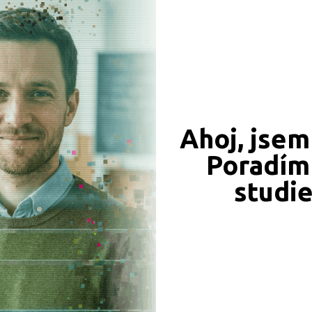
CÍ ZÁZNAMY, PŘEFORMULUJTE PROSÍM VÁŠ DOTAZ 
Ahoj, jsem
Poradím 
JSME TAM, KDE JSTE VY
studi
Naše projekty