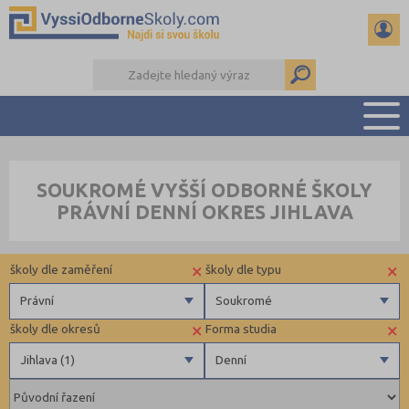
PŘEHLED ŠKOL
SOUKROMÉ VYŠŠÍ ODBORNÉ ŠKOLY
PŘÍPRAVA NA PŘIJÍMAČKY
PRÁVNÍ DENNÍ OKRES JIHLAVA
KALENDÁŘ AKCÍ
SEMINÁRKY
×
×
školy dle zaměření
školy dle typu
DALŠÍ DRUHY ŠKOL
Právní
Soukromé
×
×
školy dle okresů
Forma studia
Zdravotnické
Soukromé
Jihlava (1)
Denní
Ekonomické
Pedagogické
Brno-město (1)
Denní