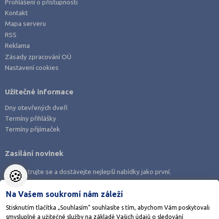
Prohlášení o přístupnosti
Kontakt
Mapa serveru
RSS
Reklama
Zásady zpracování OÚ
Nastavení cookies
Užitečné informace
Dny otevřených dveří
Termíny přihlášky
Termíny přijímaček
Zasílání novinek
🍪
Zaregistrujte se a dostávejte nejlepší nabídky jako první.
Na Vašem soukromí nám záleží
Stisknutím tlačítka „Souhlasím“ souhlasíte s tím, abychom Vám poskytovali
smysluplné a užitečné služby na základě Vašich údajů o sledování