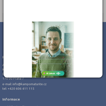
Ředitel: Ing. Dušan Hasoň
JSME TAM, KDE JSTE VY
Poradenství v přípravě ke studiu
AMOS -
KamPoMaturite.cz, s.r.o.
Dukelských hrdinů 21
170 00 Praha 7
e-mail:
info@kampomaturite.cz
tel:
+420 606 411 115
Informace