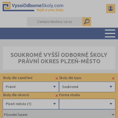
PŘEHLED ŠKOL
SOUKROMÉ VYŠŠÍ ODBORNÉ ŠKOLY
PŘÍPRAVA NA PŘIJÍMAČKY
PRÁVNÍ OKRES PLZEŇ-MĚSTO
KALENDÁŘ AKCÍ
SEMINÁRKY
×
×
školy dle zaměření
školy dle typu
DALŠÍ DRUHY ŠKOL
Právní
Soukromé
×
školy dle okresů
Forma studia
Zdravotnické
Soukromé
Plzeň-město (1)
Ekonomické
Pedagogické
Brno-město (1)
Denní