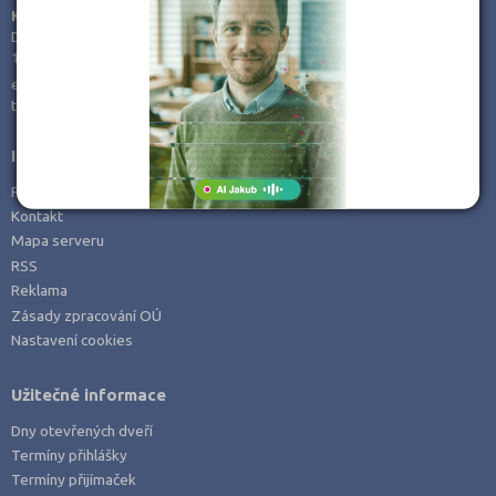
KamPoMaturite.cz, s.r.o.
Dukelských hrdinů 21
170 00 Praha 7
e-mail:
info@kampomaturite.cz
tel:
+420 606 411 115
Informace
Prohlášení o přístupnosti
Kontakt
Mapa serveru
RSS
Reklama
Zásady zpracování OÚ
Nastavení cookies
Užitečné informace
Dny otevřených dveří
Termíny přihlášky
Termíny přijímaček