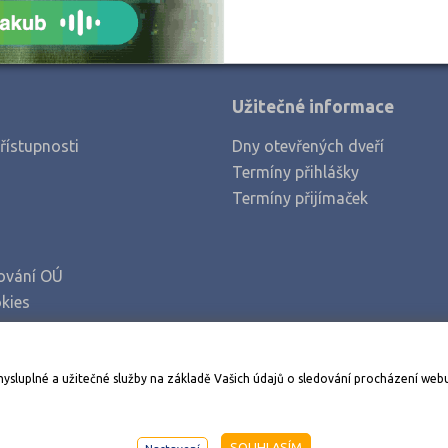
Užitečné informace
řístupnosti
Dny otevřených dveří
Termíny přihlášky
Termíny přijímaček
ování OÚ
kies
Stáhněte si aplikaci Adresář škol
mysluplné a užitečné služby na základě Vašich údajů o sledování procházení web
998-2026
AMOS KamPoMaturite.cz
, s.r.o., stránky vytvořilo
An
SOUHLASÍM