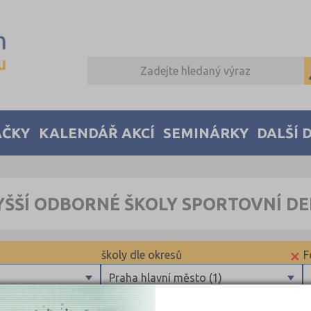
AČKY
KALENDÁŘ AKCÍ
SEMINÁRKY
DALŠÍ 
ŠŠÍ ODBORNÉ ŠKOLY SPORTOVNÍ DEN
×
školy dle okresů
F
Praha hlavní město (1)
Plzeň-město (1)