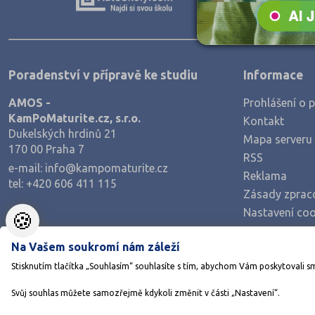
Teologické
Textilní a obuvnické
Umělecké
Poradenství v přípravě ke studiu
Informace
Zemědělské a ekologické
AMOS -
Prohlášení o p
KamPoMaturite.cz, s.r.o.
Kontakt
Dukelských hrdinů 21
Mapa serveru
170 00 Praha 7
RSS
e-mail:
info@kampomaturite.cz
Reklama
tel:
+420 606 411 115
Zásady zprac
Nastavení coo
🍪
Na Vašem soukromí nám záleží
Stisknutím tlačítka „Souhlasím“ souhlasíte s tím, abychom Vám poskytovali s
Svůj souhlas můžete samozřejmě kdykoli změnit v části „Nastavení“.
©1