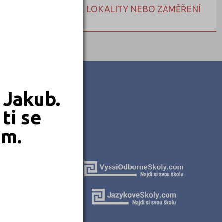
NEBO HLEDEJTE DLE LOKALITY NEBO ZAMĚŘENÍ
 Jakub.
ti se
em.