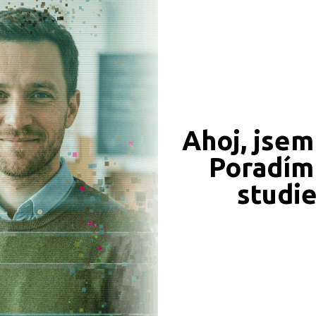
CÍ ZÁZNAMY, PŘEFORMULUJTE PROSÍM VÁŠ DOTAZ 
Praha hlavní město (1)
Ahoj, jsem
Poradím 
JSME TAM, KDE JSTE VY
studi
Naše projekty