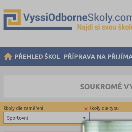
PŘEHLED ŠKOL
PŘÍPRAVA NA PŘIJÍM
SOUKROMÉ VY
×
školy dle zaměření
školy dle typu
Sportovní
Zdravotnické