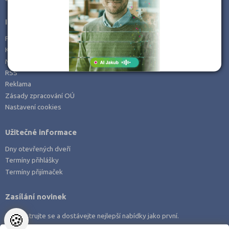
Informace
Prohlášení o přístupnosti
Kontakt
Mapa serveru
RSS
Reklama
Zásady zpracování OÚ
Nastavení cookies
Užitečné informace
Dny otevřených dveří
Termíny přihlášky
Termíny přijímaček
Zasílání novinek
🍪
Zaregistrujte se a dostávejte nejlepší nabídky jako první.