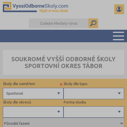
PŘEHLED ŠKOL
SOUKROMÉ VYŠŠÍ ODBORNÉ ŠKOLY
PŘÍPRAVA NA PŘIJÍMAČKY
SPORTOVNÍ OKRES TÁBOR
KALENDÁŘ AKCÍ
SEMINÁRKY
×
školy dle zaměření
školy dle typu
DALŠÍ DRUHY ŠKOL
Sportovní
školy dle okresů
Forma studia
Zdravotnické
Ekonomické
Pedagogické
Plzeň-město (1)