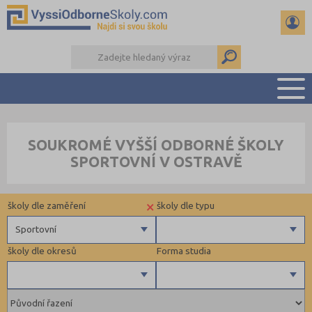
PŘEHLED ŠKOL
SOUKROMÉ VYŠŠÍ ODBORNÉ ŠKOLY
PŘÍPRAVA NA PŘIJÍMAČKY
SPORTOVNÍ V OSTRAVĚ
KALENDÁŘ AKCÍ
SEMINÁRKY
×
školy dle zaměření
školy dle typu
DALŠÍ DRUHY ŠKOL
Sportovní
školy dle okresů
Forma studia
Zdravotnické
Ekonomické
Pedagogické
Plzeň-město (1)