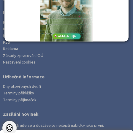
Informace
Prohlášení o přístupnosti
Kontakt
Mapa serveru
RSS
Reklama
Zásady zpracování OÚ
Nastavení cookies
Užitečné informace
Dny otevřených dveří
Termíny přihlášky
Termíny přijímaček
Zasílání novinek
🍪
Zaregistrujte se a dostávejte nejlepší nabídky jako první.