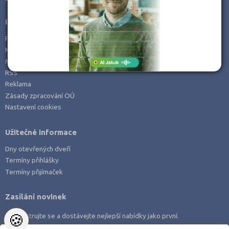
Informace
Prohlášení o přístupnosti
Kontakt
Mapa serveru
RSS
Reklama
Zásady zpracování OÚ
Nastavení cookies
Užitečné informace
Dny otevřených dveří
Termíny přihlášky
Termíny přijímaček
Zasílání novinek
🍪
Zaregistrujte se a dostávejte nejlepší nabídky jako první.