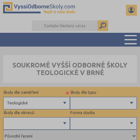
PŘEHLED ŠKOL
SOUKROMÉ VYŠŠÍ ODBORNÉ ŠKOLY
PŘÍPRAVA NA PŘIJÍMAČKY
TEOLOGICKÉ V BRNĚ
KALENDÁŘ AKCÍ
SEMINÁRKY
×
školy dle zaměření
školy dle typu
DALŠÍ DRUHY ŠKOL
Teologické
školy dle okresů
Forma studia
Zdravotnické
Ekonomické
Pedagogické