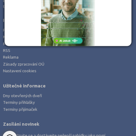
e-mail:
info@kampomaturite.cz
Zemědělské a ekologické
tel:
+420 606 411 115
Informace
Prohlášení o přístupnosti
Kontakt
Mapa serveru
RSS
Reklama
Zásady zpracování OÚ
Nastavení cookies
Užitečné informace
Dny otevřených dveří
Termíny přihlášky
Termíny přijímaček
Zasílání novinek
Zaregistrujte se a dostávejte nejlepší nabídky jako první.