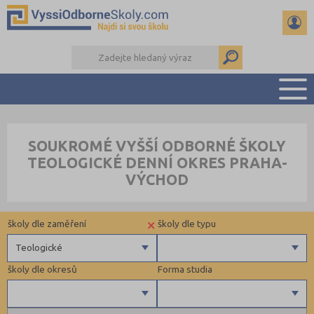
PŘEHLED ŠKOL
SOUKROMÉ VYŠŠÍ ODBORNÉ ŠKOLY
PŘÍPRAVA NA PŘIJÍMAČKY
TEOLOGICKÉ DENNÍ OKRES PRAHA-
KALENDÁŘ AKCÍ
VÝCHOD
SEMINÁRKY
DALŠÍ DRUHY ŠKOL
×
školy dle zaměření
školy dle typu
Teologické
školy dle okresů
Forma studia
Zdravotnické
Ekonomické