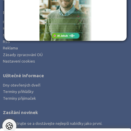
Informace
Prohlášení o přístupnosti
Kontakt
Mapa serveru
RSS
Reklama
Zásady zpracování OÚ
Nastavení cookies
Užitečné informace
Dny otevřených dveří
Termíny přihlášky
Termíny přijímaček
Zasílání novinek
🍪
Zaregistrujte se a dostávejte nejlepší nabídky jako první.