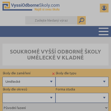
PŘEHLED ŠKOL
SOUKROMÉ VYŠŠÍ ODBORNÉ ŠKOLY
PŘÍPRAVA NA PŘIJÍMAČKY
UMĚLECKÉ V KLADNĚ
KALENDÁŘ AKCÍ
SEMINÁRKY
×
školy dle zaměření
školy dle typu
DALŠÍ DRUHY ŠKOL
Umělecké
školy dle okresů
Forma studia
Zdravotnické
Ekonomické
Pedagogické
Hradec Králové (1)