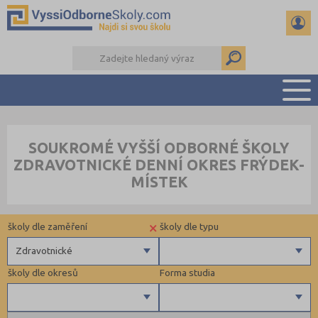
PŘEHLED ŠKOL
SOUKROMÉ VYŠŠÍ ODBORNÉ ŠKOLY
PŘÍPRAVA NA PŘIJÍMAČKY
ZDRAVOTNICKÉ DENNÍ OKRES FRÝDEK-
KALENDÁŘ AKCÍ
MÍSTEK
SEMINÁRKY
DALŠÍ DRUHY ŠKOL
×
školy dle zaměření
školy dle typu
Zdravotnické
školy dle okresů
Forma studia
Zdravotnické
Ekonomické