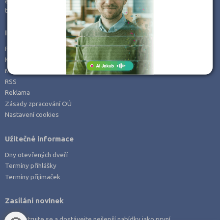
e-mail:
info@kampomaturite.cz
Zemědělské a ekologické
tel:
+420 606 411 115
Informace
Prohlášení o přístupnosti
Kontakt
Mapa serveru
RSS
Reklama
Zásady zpracování OÚ
Nastavení cookies
Užitečné informace
Dny otevřených dveří
Termíny přihlášky
Termíny přijímaček
Zasílání novinek
Zaregistrujte se a dostávejte nejlepší nabídky jako první.