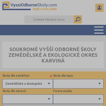
PŘEHLED ŠKOL
SOUKROMÉ VYŠŠÍ ODBORNÉ ŠKOLY
PŘÍPRAVA NA PŘIJÍMAČKY
ZEMĚDĚLSKÉ A EKOLOGICKÉ OKRES
KALENDÁŘ AKCÍ
KARVINÁ
SEMINÁRKY
DALŠÍ DRUHY ŠKOL
×
školy dle zaměření
školy dle typu
Zemědělské a ekologické
školy dle okresů
Forma studia
Zdravotnické
Ekonomické