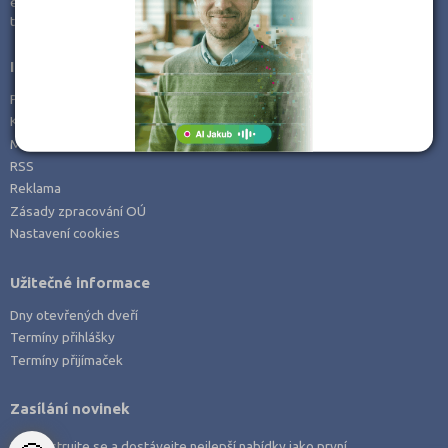
e-mail:
info@kampomaturite.cz
Zemědělské a ekologické
tel:
+420 606 411 115
Informace
Prohlášení o přístupnosti
Kontakt
Mapa serveru
RSS
Reklama
Zásady zpracování OÚ
Nastavení cookies
Užitečné informace
Dny otevřených dveří
Termíny přihlášky
Termíny přijímaček
Zasílání novinek
Zaregistrujte se a dostávejte nejlepší nabídky jako první.