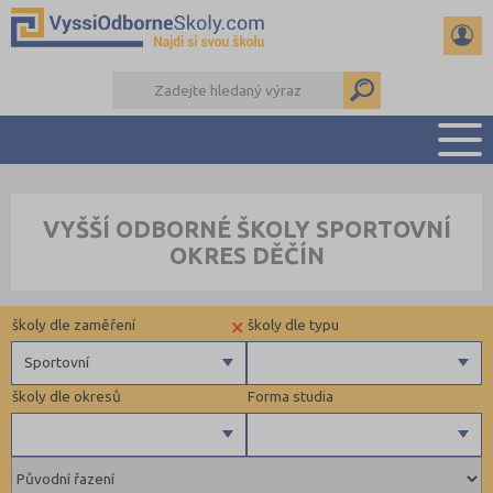
PŘEHLED ŠKOL
VYŠŠÍ ODBORNÉ ŠKOLY SPORTOVNÍ
PŘÍPRAVA NA PŘIJÍMAČKY
OKRES DĚČÍN
KALENDÁŘ AKCÍ
SEMINÁRKY
×
školy dle zaměření
školy dle typu
DALŠÍ DRUHY ŠKOL
Sportovní
školy dle okresů
Forma studia
Zdravotnické
Ekonomické
Pedagogické
Plzeň-město (1)