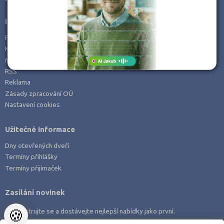
Informace
Prohlášení o přístupnosti
Kontakt
Mapa serveru
RSS
Reklama
Zásady zpracování OÚ
Nastavení cookies
Užitečné informace
Dny otevřených dveří
Termíny přihlášky
Termíny přijímaček
Zasílání novinek
🍪
Zaregistrujte se a dostávejte nejlepší nabídky jako první.