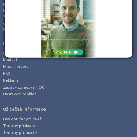
KamPoMaturite.cz, s.r.o.
Dukelských hrdinů 21
170 00 Praha 7
e-mail:
info@kampomaturite.cz
tel:
+420 606 411 115
Informace
Prohlášení o přístupnosti
Kontakt
Mapa serveru
RSS
Reklama
Zásady zpracování OÚ
Nastavení cookies
Užitečné informace
Dny otevřených dveří
Termíny přihlášky
Termíny přijímaček