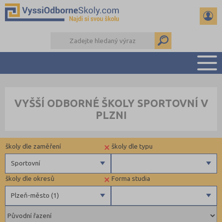
PŘEHLED ŠKOL
VYŠŠÍ ODBORNÉ ŠKOLY SPORTOVNÍ V
PŘÍPRAVA NA PŘIJÍMAČKY
PLZNI
KALENDÁŘ AKCÍ
SEMINÁRKY
×
školy dle zaměření
školy dle typu
DALŠÍ DRUHY ŠKOL
Sportovní
×
školy dle okresů
Forma studia
Zdravotnické
Soukromé
Plzeň-město (1)
Ekonomické
Pedagogické
Plzeň-město (1)
Denní