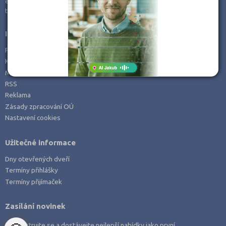
e-mail:
info@kampomaturite.cz
Zemědělské a ekologické
tel:
+420 606 411 115
Informace
Prohlášení o přístupnosti
Kontakt
Mapa serveru
RSS
Reklama
Zásady zpracování OÚ
Nastavení cookies
Užitečné informace
Dny otevřených dveří
Termíny přihlášky
Termíny přijímaček
Zasílání novinek
Zaregistrujte se a dostávejte nejlepší nabídky jako první.