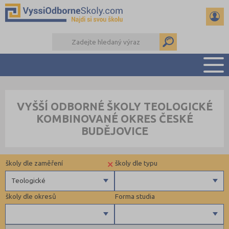
PŘEHLED ŠKOL
VYŠŠÍ ODBORNÉ ŠKOLY TEOLOGICKÉ
PŘÍPRAVA NA PŘIJÍMAČKY
KOMBINOVANÉ OKRES ČESKÉ
KALENDÁŘ AKCÍ
BUDĚJOVICE
SEMINÁRKY
DALŠÍ DRUHY ŠKOL
×
školy dle zaměření
školy dle typu
Teologické
školy dle okresů
Forma studia
Zdravotnické
Ekonomické