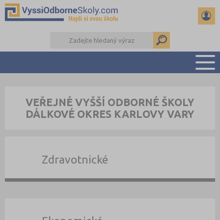
PŘEHLED ŠKOL
VEŘEJNÉ VYŠŠÍ ODBORNÉ ŠKOLY
PŘÍPRAVA NA PŘIJÍMAČKY
DÁLKOVÉ OKRES KARLOVY VARY
KALENDÁŘ AKCÍ
SEMINÁRKY
DALŠÍ DRUHY ŠKOL
Zdravotnické