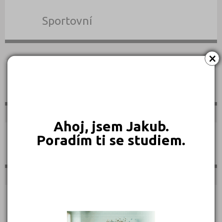
Sportovní
×
Technické
Ahoj, jsem Jakub.
Poradím ti se studiem.
Teologické
Textilní a obuvnické