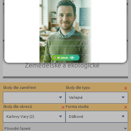
Umělecké
Zemědělské a ekologické
×
školy dle zaměření
školy dle typu
Veřejné
×
×
školy dle okresů
Forma studia
Zdravotnické
Veřejné
Karlovy Vary (2)
Dálkové
Ekonomické
Pedagogické
Benešov (1)
Denní