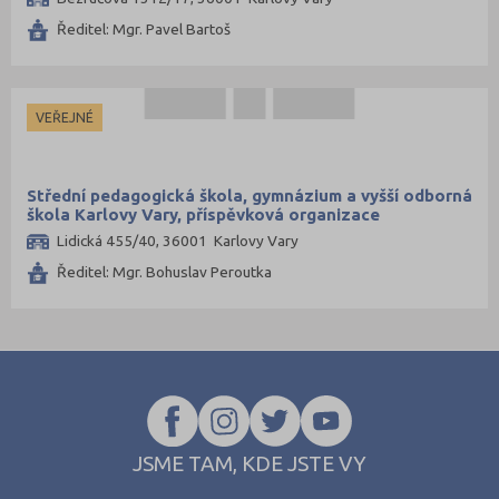
Prachatice (1)
Ředitel: Mgr. Pavel Bartoš
Příbram (1)
Strakonice (2)
Svitavy (2)
VEŘEJNÉ
Tábor (1)
Střední pedagogická škola, gymnázium a vyšší odborná
škola Karlovy Vary, příspěvková organizace
Lidická 455/40, 36001 Karlovy Vary
Ředitel: Mgr. Bohuslav Peroutka
JSME TAM, KDE JSTE VY