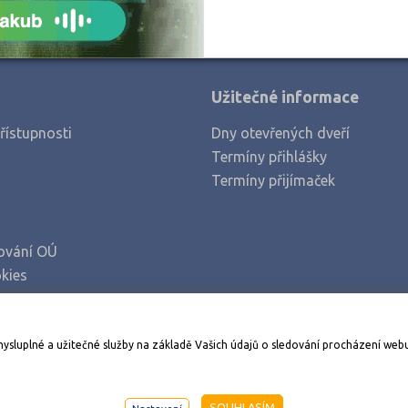
Užitečné informace
řístupnosti
Dny otevřených dveří
Termíny přihlášky
Termíny přijímaček
ování OÚ
kies
Stáhněte si aplikaci Adresář škol
mysluplné a užitečné služby na základě Vašich údajů o sledování procházení web
998-2026
AMOS KamPoMaturite.cz
, s.r.o., stránky vytvořilo
An
SOUHLASÍM