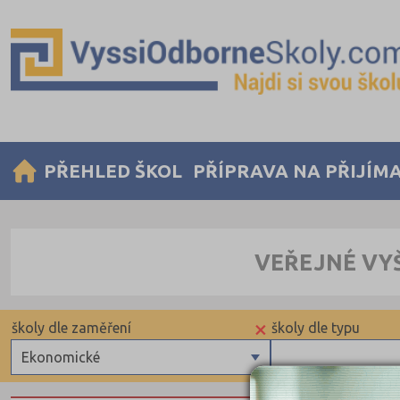
PŘEHLED ŠKOL
PŘÍPRAVA NA PŘIJÍM
VEŘEJNÉ VY
×
školy dle zaměření
školy dle typu
Ekonomické
Zdravotnické