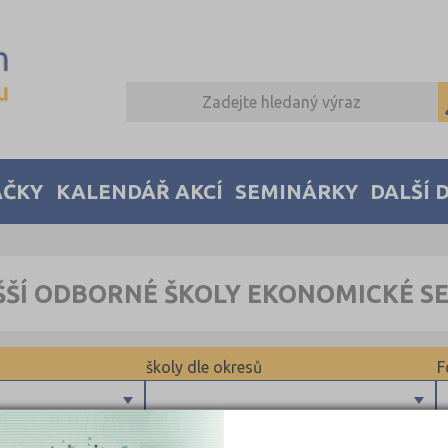
AČKY
KALENDÁŘ AKCÍ
SEMINÁRKY
DALŠÍ 
ŠŠÍ ODBORNÉ ŠKOLY EKONOMICKÉ SE
školy dle okresů
F
Brno-město (1)