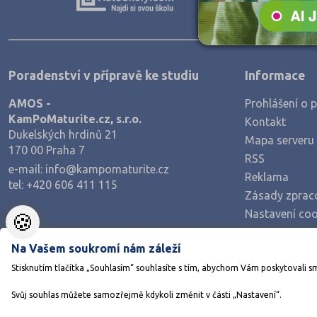
Teologické
Textilní a obuvnické
Umělecké
Poradenství v přípravě ke studiu
Informace
Zemědělské a ekologické
AMOS -
Prohlášení o p
KamPoMaturite.cz, s.r.o.
Kontakt
Dukelských hrdinů 21
Mapa serveru
170 00 Praha 7
RSS
e-mail:
info@kampomaturite.cz
Reklama
tel:
+420 606 411 115
Zásady zprac
Nastavení coo
🍪
Na Vašem soukromí nám záleží
Stisknutím tlačítka „Souhlasím“ souhlasíte s tím, abychom Vám poskytovali s
Svůj souhlas můžete samozřejmě kdykoli změnit v části „Nastavení“.
©1