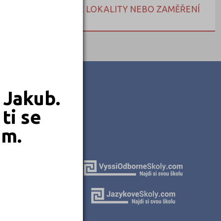
NEBO HLEDEJTE DLE LOKALITY NEBO ZAMĚŘENÍ
 Jakub.
ti se
em.