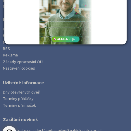
e-mail:
info@kampomaturite.cz
Zemědělské a ekologické
tel:
+420 606 411 115
Informace
Prohlášení o přístupnosti
Kontakt
Mapa serveru
RSS
Reklama
Zásady zpracování OÚ
Nastavení cookies
Užitečné informace
Dny otevřených dveří
Termíny přihlášky
Termíny přijímaček
Zasílání novinek
Zaregistrujte se a dostávejte nejlepší nabídky jako první.