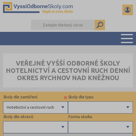
PŘEHLED ŠKOL
VEŘEJNÉ VYŠŠÍ ODBORNÉ ŠKOLY
PŘÍPRAVA NA PŘIJÍMAČKY
HOTELNICTVÍ A CESTOVNÍ RUCH DENNÍ
KALENDÁŘ AKCÍ
OKRES RYCHNOV NAD KNĚŽNOU
SEMINÁRKY
DALŠÍ DRUHY ŠKOL
×
školy dle zaměření
školy dle typu
Hotelnictví a cestovní ruch
školy dle okresů
Forma studia
Zdravotnické
Ekonomické