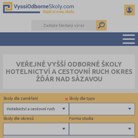
PŘEHLED ŠKOL
VEŘEJNÉ VYŠŠÍ ODBORNÉ ŠKOLY
PŘÍPRAVA NA PŘIJÍMAČKY
HOTELNICTVÍ A CESTOVNÍ RUCH OKRES
KALENDÁŘ AKCÍ
ŽĎÁR NAD SÁZAVOU
SEMINÁRKY
DALŠÍ DRUHY ŠKOL
×
školy dle zaměření
školy dle typu
Hotelnictví a cestovní ruch
školy dle okresů
Forma studia
Zdravotnické
Ekonomické