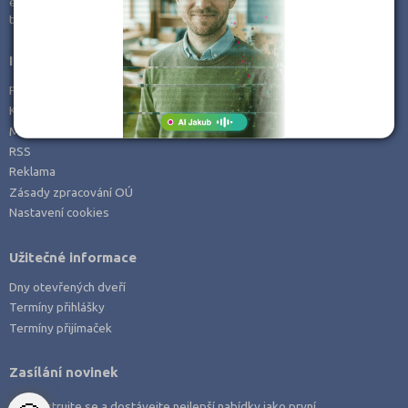
e-mail:
info@kampomaturite.cz
Zemědělské a ekologické
tel:
+420 606 411 115
Informace
Prohlášení o přístupnosti
Kontakt
Mapa serveru
RSS
Reklama
Zásady zpracování OÚ
Nastavení cookies
Užitečné informace
Dny otevřených dveří
Termíny přihlášky
Termíny přijímaček
Zasílání novinek
Zaregistrujte se a dostávejte nejlepší nabídky jako první.