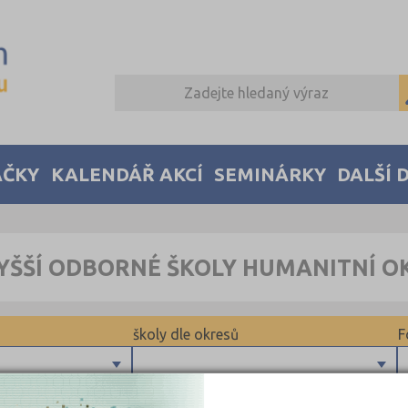
AČKY
KALENDÁŘ AKCÍ
SEMINÁRKY
DALŠÍ 
YŠŠÍ ODBORNÉ ŠKOLY HUMANITNÍ O
školy dle okresů
F
Uherské Hradiště (1)