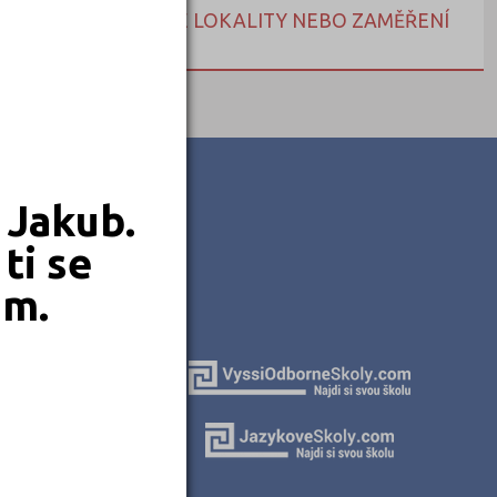
NEBO HLEDEJTE DLE LOKALITY NEBO ZAMĚŘENÍ
 Jakub.
ti se
em.