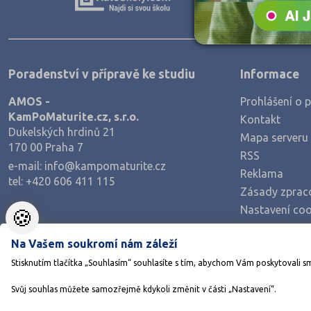
Teologické
Textilní a obuvnické
Umělecké
Poradenství v přípravě ke studiu
Informace
Zemědělské a ekologické
AMOS -
Prohlášení o p
KamPoMaturite.cz, s.r.o.
Kontakt
Dukelských hrdinů 21
Mapa serveru
170 00 Praha 7
RSS
e-mail:
info@kampomaturite.cz
Reklama
tel:
+420 606 411 115
Zásady zprac
Nastavení coo
🍪
Na Vašem soukromí nám záleží
Stisknutím tlačítka „Souhlasím“ souhlasíte s tím, abychom Vám poskytovali s
Svůj souhlas můžete samozřejmě kdykoli změnit v části „Nastavení“.
©1