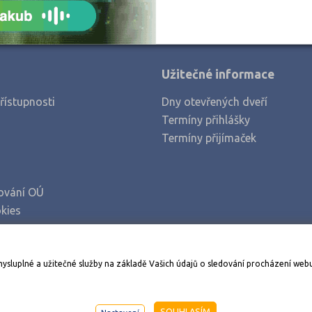
Užitečné informace
řístupnosti
Dny otevřených dveří
Termíny přihlášky
Termíny přijímaček
ování OÚ
kies
Stáhněte si aplikaci Adresář škol
mysluplné a užitečné služby na základě Vašich údajů o sledování procházení web
998-2026
AMOS KamPoMaturite.cz
, s.r.o., stránky vytvořilo
An
SOUHLASÍM