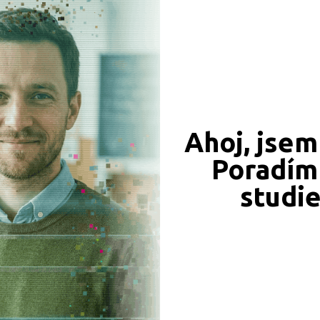
CÍ ZÁZNAMY, PŘEFORMULUJTE PROSÍM VÁŠ DOTAZ 
Ahoj, jsem
Poradím 
JSME TAM, KDE JSTE VY
studi
Naše projekty