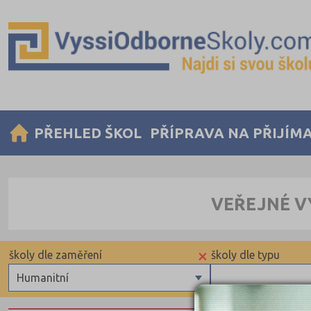
PŘEHLED ŠKOL
PŘÍPRAVA NA PŘIJÍM
VEŘEJNÉ V
×
školy dle zaměření
školy dle typu
Humanitní
Zdravotnické