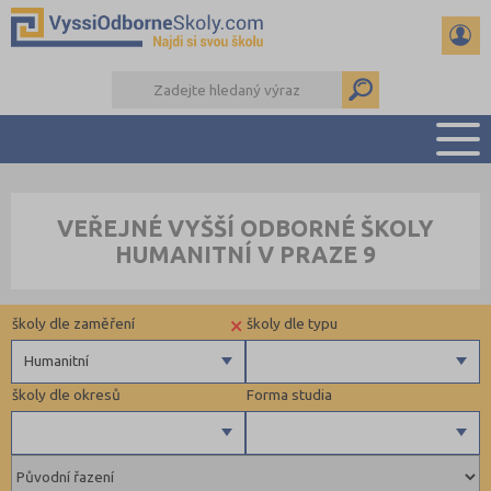
PŘEHLED ŠKOL
VEŘEJNÉ VYŠŠÍ ODBORNÉ ŠKOLY
PŘÍPRAVA NA PŘIJÍMAČKY
HUMANITNÍ V PRAZE 9
KALENDÁŘ AKCÍ
SEMINÁRKY
×
školy dle zaměření
školy dle typu
DALŠÍ DRUHY ŠKOL
Humanitní
školy dle okresů
Forma studia
Zdravotnické
Ekonomické
Pedagogické
Uherské Hradiště (1)