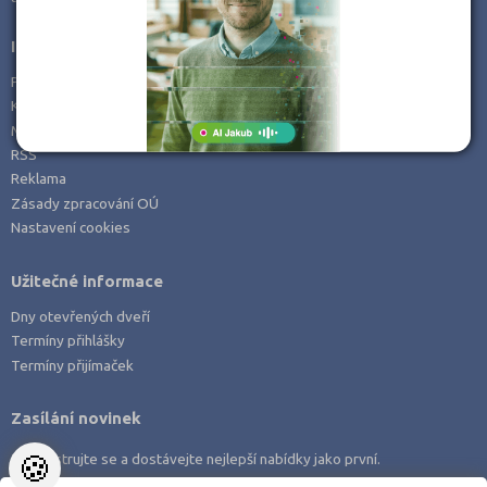
Informace
Prohlášení o přístupnosti
Kontakt
Mapa serveru
RSS
Reklama
Zásady zpracování OÚ
Nastavení cookies
Užitečné informace
Dny otevřených dveří
Termíny přihlášky
Termíny přijímaček
Zasílání novinek
🍪
Zaregistrujte se a dostávejte nejlepší nabídky jako první.