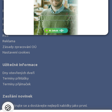
Informace
Prohlášení o přístupnosti
Kontakt
Mapa serveru
RSS
Reklama
Zásady zpracování OÚ
Nastavení cookies
Užitečné informace
Dny otevřených dveří
Termíny přihlášky
Termíny přijímaček
Zasílání novinek
🍪
Zaregistrujte se a dostávejte nejlepší nabídky jako první.