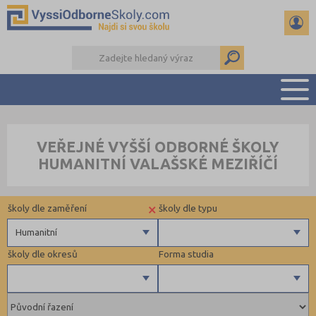
PŘEHLED ŠKOL
VEŘEJNÉ VYŠŠÍ ODBORNÉ ŠKOLY
PŘÍPRAVA NA PŘIJÍMAČKY
HUMANITNÍ VALAŠSKÉ MEZIŘÍČÍ
KALENDÁŘ AKCÍ
SEMINÁRKY
×
školy dle zaměření
školy dle typu
DALŠÍ DRUHY ŠKOL
Humanitní
školy dle okresů
Forma studia
Zdravotnické
Ekonomické
Pedagogické
Uherské Hradiště (1)