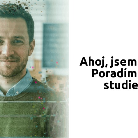
CÍ ZÁZNAMY, PŘEFORMULUJTE PROSÍM VÁŠ DOTAZ 
Praha hlavní město (1)
Šumperk (1)
Tábor (1)
Vsetín (1)
Ahoj, jsem
Poradím 
JSME TAM, KDE JSTE VY
studi
Naše projekty