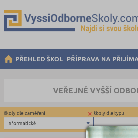
PŘEHLED ŠKOL
PŘÍPRAVA NA PŘIJÍM
VEŘEJNÉ VYŠŠÍ ODBO
×
školy dle zaměření
školy dle typu
Informatické
Zdravotnické