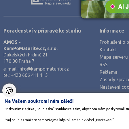
Teologické
Textilní a obuvnické
Umělecké
Poradenství v přípravě ke studiu
Informace
Zemědělské a ekologické
AMOS -
Prohlášení o p
KamPoMaturite.cz, s.r.o.
Kontakt
Dukelských hrdinů 21
Mapa serveru
170 00 Praha 7
RSS
e-mail:
info@kampomaturite.cz
Reklama
tel:
+420 606 411 115
Zásady zprac
Nastavení coo
🍪
Na Vašem soukromí nám záleží
Stisknutím tlačítka „Souhlasím“ souhlasíte s tím, abychom Vám poskytovali s
Svůj souhlas můžete samozřejmě kdykoli změnit v části „Nastavení“.
©1