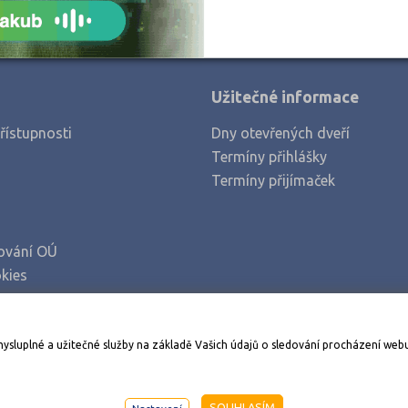
Užitečné informace
řístupnosti
Dny otevřených dveří
Termíny přihlášky
Termíny přijímaček
ování OÚ
kies
Stáhněte si aplikaci Adresář škol
mysluplné a užitečné služby na základě Vašich údajů o sledování procházení web
998-2026
AMOS KamPoMaturite.cz
, s.r.o., stránky vytvořilo
An
SOUHLASÍM