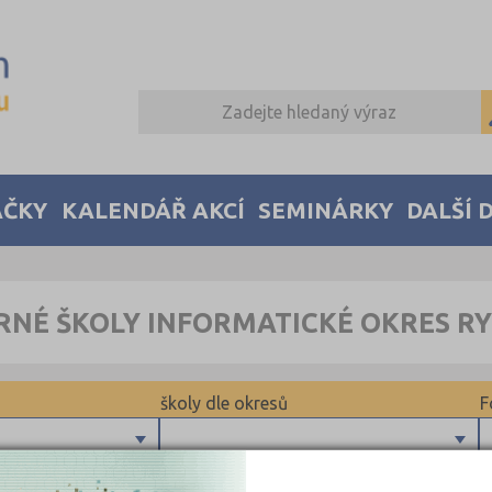
AČKY
KALENDÁŘ AKCÍ
SEMINÁRKY
DALŠÍ 
RNÉ ŠKOLY INFORMATICKÉ OKRES 
školy dle okresů
F
Plzeň-město (1)