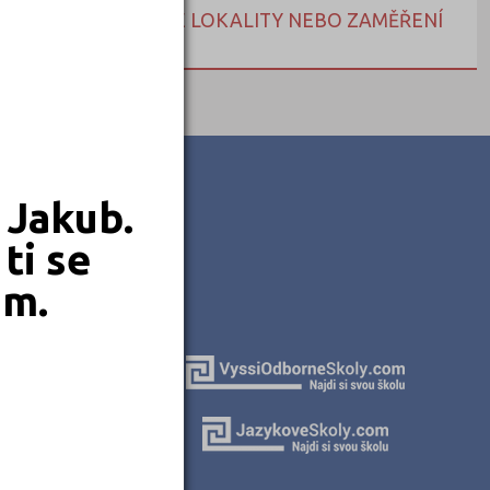
NEBO HLEDEJTE DLE LOKALITY NEBO ZAMĚŘENÍ
 Jakub.
ti se
em.