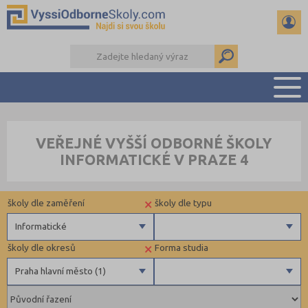
PŘEHLED ŠKOL
VEŘEJNÉ VYŠŠÍ ODBORNÉ ŠKOLY
PŘÍPRAVA NA PŘIJÍMAČKY
INFORMATICKÉ V PRAZE 4
KALENDÁŘ AKCÍ
SEMINÁRKY
×
školy dle zaměření
školy dle typu
DALŠÍ DRUHY ŠKOL
Informatické
×
školy dle okresů
Forma studia
Zdravotnické
Praha hlavní město (1)
Ekonomické
Pedagogické
Plzeň-město (1)