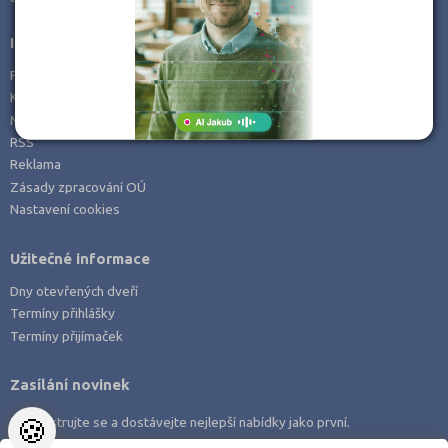
Informace
Prohlášení o přístupnosti
Kontakt
Mapa serveru
RSS
Reklama
Zásady zpracování OÚ
Nastavení cookies
Užitečné informace
Dny otevřených dveří
Termíny přihlášky
Termíny přijímaček
Zasílání novinek
🍪
Zaregistrujte se a dostávejte nejlepší nabídky jako první.