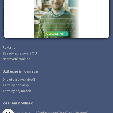
e-mail:
info@kampomaturite.cz
Zemědělské a ekologické
tel:
+420 606 411 115
Informace
Prohlášení o přístupnosti
Kontakt
Mapa serveru
RSS
Reklama
Zásady zpracování OÚ
Nastavení cookies
Užitečné informace
Dny otevřených dveří
Termíny přihlášky
Termíny přijímaček
Zasílání novinek
Zaregistrujte se a dostávejte nejlepší nabídky jako první.