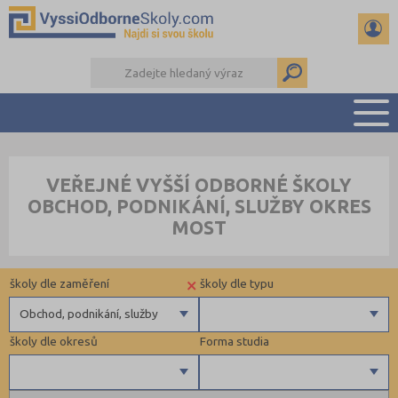
PŘEHLED ŠKOL
VEŘEJNÉ VYŠŠÍ ODBORNÉ ŠKOLY
PŘÍPRAVA NA PŘIJÍMAČKY
OBCHOD, PODNIKÁNÍ, SLUŽBY OKRES
KALENDÁŘ AKCÍ
MOST
SEMINÁRKY
DALŠÍ DRUHY ŠKOL
×
školy dle zaměření
školy dle typu
Obchod, podnikání, služby
školy dle okresů
Forma studia
Zdravotnické
Ekonomické