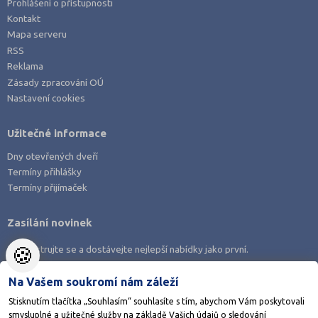
Prohlášení o přístupnosti
Kontakt
Mapa serveru
RSS
Reklama
Zásady zpracování OÚ
Nastavení cookies
Užitečné informace
Dny otevřených dveří
Termíny přihlášky
Termíny přijímaček
Zasílání novinek
🍪
Zaregistrujte se a dostávejte nejlepší nabídky jako první.
Na Vašem soukromí nám záleží
Stisknutím tlačítka „Souhlasím“ souhlasíte s tím, abychom Vám poskytovali
smysluplné a užitečné služby na základě Vašich údajů o sledování