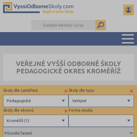
PŘEHLED ŠKOL
VEŘEJNÉ VYŠŠÍ ODBORNÉ ŠKOLY
PŘÍPRAVA NA PŘIJÍMAČKY
PEDAGOGICKÉ OKRES KROMĚŘÍŽ
KALENDÁŘ AKCÍ
SEMINÁRKY
×
×
školy dle zaměření
školy dle typu
DALŠÍ DRUHY ŠKOL
Pedagogické
Veřejné
×
školy dle okresů
Forma studia
Zdravotnické
Veřejné
Kroměříž (1)
Ekonomické
Pedagogické
Děčín (1)
Denní