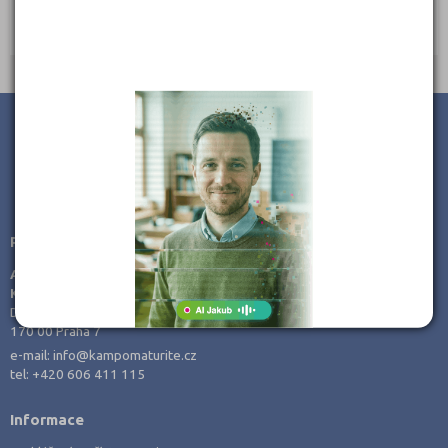
Ředitel: Mgr. et Mgr. Jana Vítková
JSME TAM, KDE JSTE VY
Poradenství v přípravě ke studiu
AMOS -
KamPoMaturite.cz, s.r.o.
Dukelských hrdinů 21
170 00 Praha 7
e-mail:
info@kampomaturite.cz
tel:
+420 606 411 115
Informace