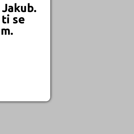
 Jakub.
ti se
em.