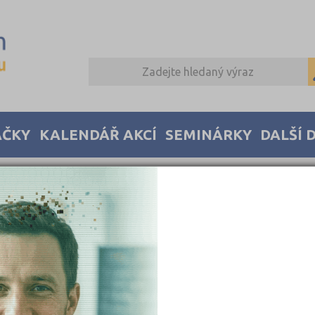
AČKY
KALENDÁŘ AKCÍ
SEMINÁRKY
DALŠÍ 
éto chybě informován.
arded to the system administrator.