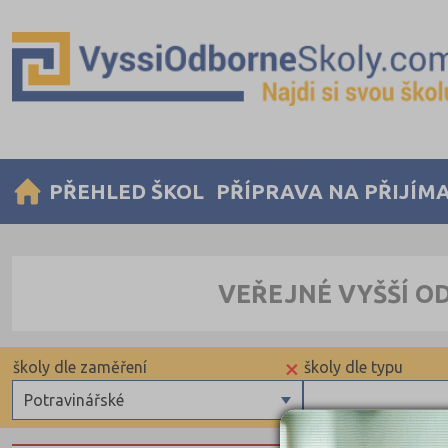
PŘEHLED ŠKOL
PŘÍPRAVA NA PŘIJÍM
VEŘEJNÉ VYŠŠÍ O
×
školy dle zaměření
školy dle typu
Potravinářské
Zdravotnické