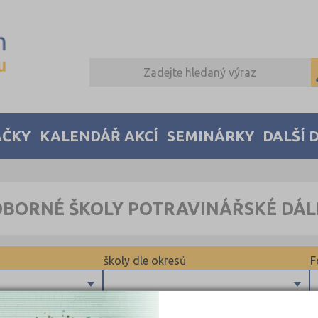
AČKY
KALENDÁŘ AKCÍ
SEMINÁRKY
DALŠÍ 
DBORNÉ ŠKOLY POTRAVINÁŘSKÉ DÁ
školy dle okresů
F