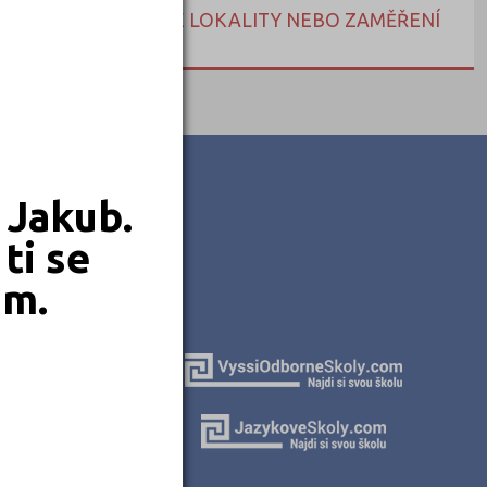
NEBO HLEDEJTE DLE LOKALITY NEBO ZAMĚŘENÍ
 Jakub.
ti se
em.