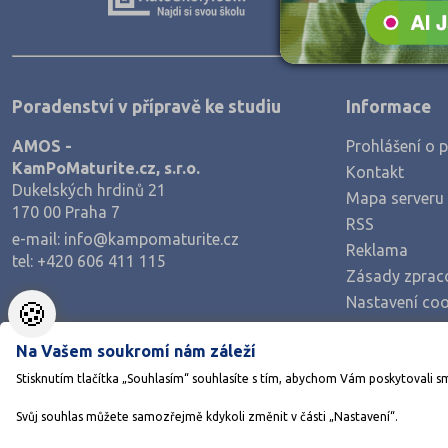
Teologické
Textilní a obuvnické
Umělecké
Poradenství v přípravě ke studiu
Informace
Zemědělské a ekologické
AMOS -
Prohlášení o p
KamPoMaturite.cz, s.r.o.
Kontakt
Dukelských hrdinů 21
Mapa serveru
170 00 Praha 7
RSS
e-mail:
info@kampomaturite.cz
Reklama
tel:
+420 606 411 115
Zásady zprac
Nastavení coo
🍪
Na Vašem soukromí nám záleží
Stisknutím tlačítka „Souhlasím“ souhlasíte s tím, abychom Vám poskytovali s
Svůj souhlas můžete samozřejmě kdykoli změnit v části „Nastavení“.
©1