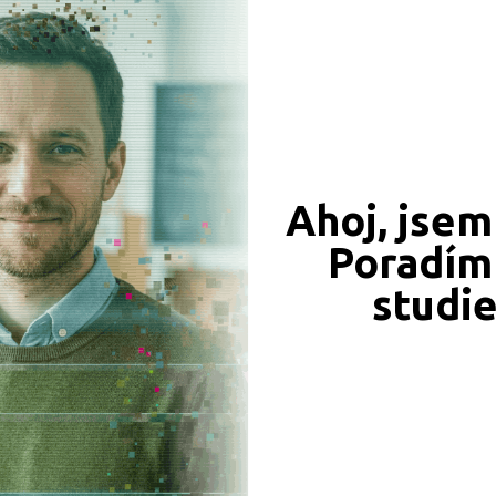
CÍ ZÁZNAMY, PŘEFORMULUJTE PROSÍM VÁŠ DOTAZ 
Ahoj, jsem
Poradím 
JSME TAM, KDE JSTE VY
studi
Naše projekty