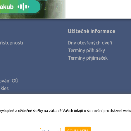
Užitečné informace
řístupnosti
Dny otevřených dveří
Termíny přihlášky
Termíny přijímaček
ování OÚ
kies
Stáhněte si aplikaci Adresář škol
mysluplné a užitečné služby na základě Vašich údajů o sledování procházení web
998-2026
AMOS KamPoMaturite.cz
, s.r.o., stránky vytvořilo
An
SOUHLASÍM