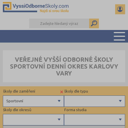
PŘEHLED ŠKOL
VEŘEJNÉ VYŠŠÍ ODBORNÉ ŠKOLY
PŘÍPRAVA NA PŘIJÍMAČKY
SPORTOVNÍ DENNÍ OKRES KARLOVY
KALENDÁŘ AKCÍ
VARY
SEMINÁRKY
DALŠÍ DRUHY ŠKOL
×
školy dle zaměření
školy dle typu
Sportovní
školy dle okresů
Forma studia
Zdravotnické
Ekonomické