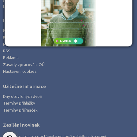
e-mail:
info@kampomaturite.cz
Zemědělské a ekologické
tel:
+420 606 411 115
Informace
Prohlášení o přístupnosti
Kontakt
Mapa serveru
RSS
Reklama
Zásady zpracování OÚ
Nastavení cookies
Užitečné informace
Dny otevřených dveří
Termíny přihlášky
Termíny přijímaček
Zasílání novinek
Zaregistrujte se a dostávejte nejlepší nabídky jako první.