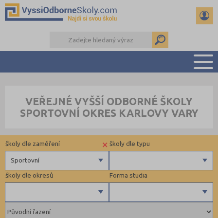
PŘEHLED ŠKOL
VEŘEJNÉ VYŠŠÍ ODBORNÉ ŠKOLY
PŘÍPRAVA NA PŘIJÍMAČKY
SPORTOVNÍ OKRES KARLOVY VARY
KALENDÁŘ AKCÍ
SEMINÁRKY
×
školy dle zaměření
školy dle typu
DALŠÍ DRUHY ŠKOL
Sportovní
školy dle okresů
Forma studia
Zdravotnické
Ekonomické
Pedagogické
Příbram (1)