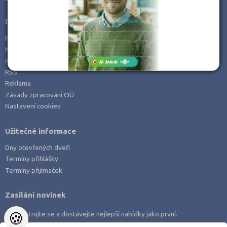
Informace
Prohlášení o přístupnosti
Kontakt
Mapa serveru
RSS
Reklama
Zásady zpracování OÚ
Nastavení cookies
Užitečné informace
Dny otevřených dveří
Termíny přihlášky
Termíny přijímaček
Zasílání novinek
🍪
Zaregistrujte se a dostávejte nejlepší nabídky jako první.