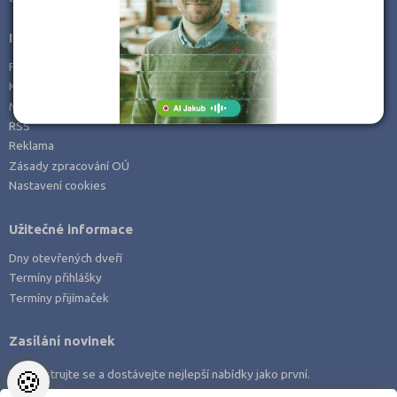
Informace
Prohlášení o přístupnosti
Kontakt
Mapa serveru
RSS
Reklama
Zásady zpracování OÚ
Nastavení cookies
Užitečné informace
Dny otevřených dveří
Termíny přihlášky
Termíny přijímaček
Zasílání novinek
🍪
Zaregistrujte se a dostávejte nejlepší nabídky jako první.