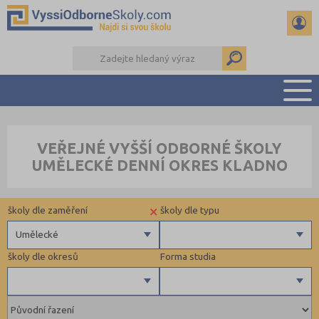
PŘEHLED ŠKOL
VEŘEJNÉ VYŠŠÍ ODBORNÉ ŠKOLY
PŘÍPRAVA NA PŘIJÍMAČKY
UMĚLECKÉ DENNÍ OKRES KLADNO
KALENDÁŘ AKCÍ
SEMINÁRKY
×
školy dle zaměření
školy dle typu
DALŠÍ DRUHY ŠKOL
Umělecké
školy dle okresů
Forma studia
Zdravotnické
Ekonomické
Pedagogické
Brno-město (1)