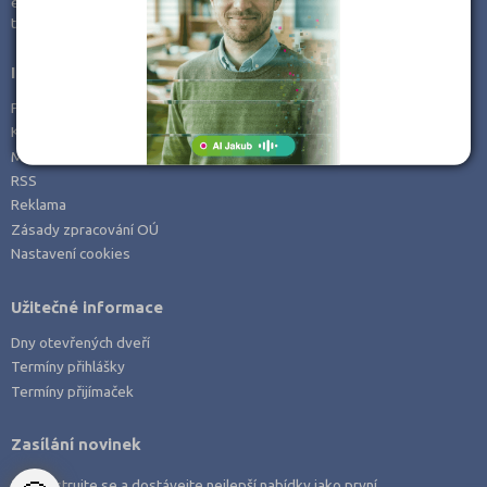
e-mail:
info@kampomaturite.cz
Zemědělské a ekologické
tel:
+420 606 411 115
Informace
Prohlášení o přístupnosti
Kontakt
Mapa serveru
RSS
Reklama
Zásady zpracování OÚ
Nastavení cookies
Užitečné informace
Dny otevřených dveří
Termíny přihlášky
Termíny přijímaček
Zasílání novinek
Zaregistrujte se a dostávejte nejlepší nabídky jako první.