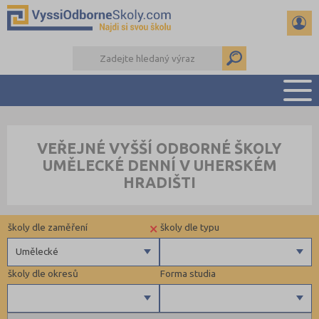
PŘEHLED ŠKOL
VEŘEJNÉ VYŠŠÍ ODBORNÉ ŠKOLY
PŘÍPRAVA NA PŘIJÍMAČKY
UMĚLECKÉ DENNÍ V UHERSKÉM
KALENDÁŘ AKCÍ
HRADIŠTI
SEMINÁRKY
DALŠÍ DRUHY ŠKOL
×
školy dle zaměření
školy dle typu
Umělecké
školy dle okresů
Forma studia
Zdravotnické
Ekonomické