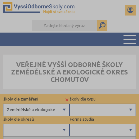
PŘEHLED ŠKOL
VEŘEJNÉ VYŠŠÍ ODBORNÉ ŠKOLY
PŘÍPRAVA NA PŘIJÍMAČKY
ZEMĚDĚLSKÉ A EKOLOGICKÉ OKRES
KALENDÁŘ AKCÍ
CHOMUTOV
SEMINÁRKY
DALŠÍ DRUHY ŠKOL
×
školy dle zaměření
školy dle typu
Zemědělské a ekologické
školy dle okresů
Forma studia
Zdravotnické
Ekonomické