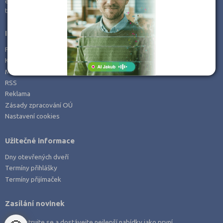
e-mail:
info@kampomaturite.cz
Zemědělské a ekologické
tel:
+420 606 411 115
Informace
Prohlášení o přístupnosti
Kontakt
Mapa serveru
RSS
Reklama
Zásady zpracování OÚ
Nastavení cookies
Užitečné informace
Dny otevřených dveří
Termíny přihlášky
Termíny přijímaček
Zasílání novinek
Zaregistrujte se a dostávejte nejlepší nabídky jako první.