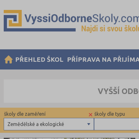
PŘEHLED ŠKOL
PŘÍPRAVA NA PŘIJÍM
VYŠŠÍ ODB
×
školy dle zaměření
školy dle typu
Zemědělské a ekologické
Zdravotnické
Veřejné