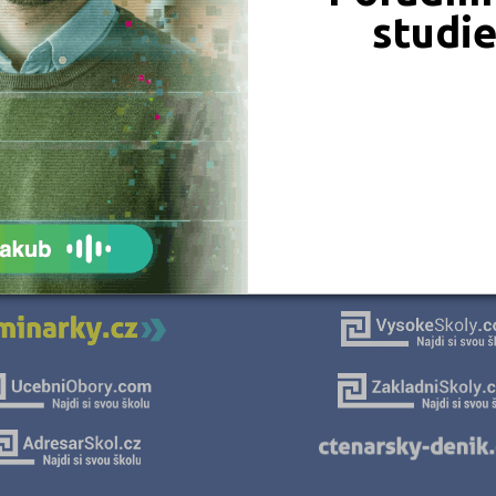
studi
JSME TAM, KDE JSTE VY
Naše projekty