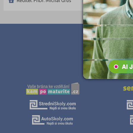
Ředitel: PhDr. Michal Grus
Teologické
Textilní a obuvnické
Umělecké
Zemědělské a ekologické