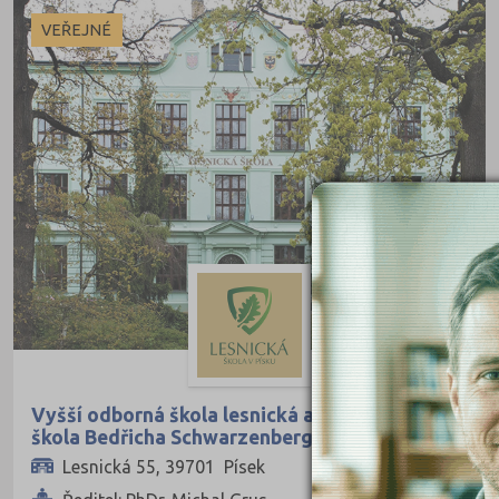
Ekonomické
VEŘEJNÉ
Pedagogické
Informatické
Dopravní
Grafické
Hotelnictví a cestovní ruch
Humanitní
Obchod, podnikání, služby
Policejní a vojenské
Potravinářské
Právní
Vyšší odborná škola lesnická a Střední lesnická
škola Bedřicha Schwarzenberga, Písek,
Sportovní
Lesnická 55
Lesnická 55, 39701 Písek
Technické