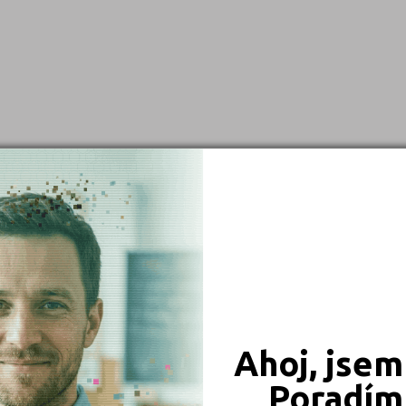
Blansko (1)
Chrudim (1)
Jičín (1)
Mělník (1)
Ostrava-město (2)
Písek (1)
Plzeň-město (1)
Praha hlavní město (2)
Strakonice (1)
Tábor (1)
Trutnov (1)
Ahoj, jsem
Třebíč (1)
Poradím 