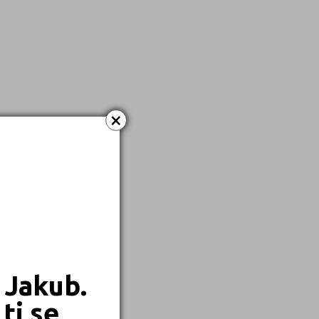
Dálkové
Kombinované
×
 Jakub.
ti se