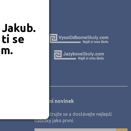
 Jakub.
ti se
em.
Zasílání novinek
Zaregistrujte se a dostávejte nejlepší
nabídky jako první.