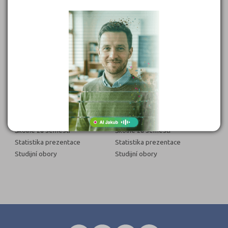
Úspěšnost u přijímacích
Úspěšnost u přijímacích zkoušek
zkoušek
Den otevřených dveří
Den otevřených dveří
Počet studentů celkem
Počet studentů celkem
Počet studentů v 1. ročníku
Počet studentů v 1. ročníku
Přijímací zkoušky datum a
Přijímací zkoušky datum a cena
cena
Přihlášky ke studiu do data
Přihlášky ke studiu do data
Odkaz na elektronickou
Odkaz na elektronickou přihlášku
přihlášku na VŠ
na VŠ
Obsah přijímacích testů
Obsah přijímacích testů
Školné za semestr
Školné za semestr
Statistika prezentace
Statistika prezentace
Studijní obory
Studijní obory