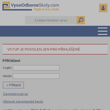
PŘEHLED ŠKOL
VSTUP JE POVOLEN JEN PRO PŘIHLÁŠENÉ.
PŘÍPRAVA NA PŘIJÍMAČKY
KALENDÁŘ AKCÍ
Přihlášení
SEMINÁRKY
Login:
DALŠÍ DRUHY ŠKOL
Heslo:
Zaregistrovat se
Obnovit zapomenuté heslo