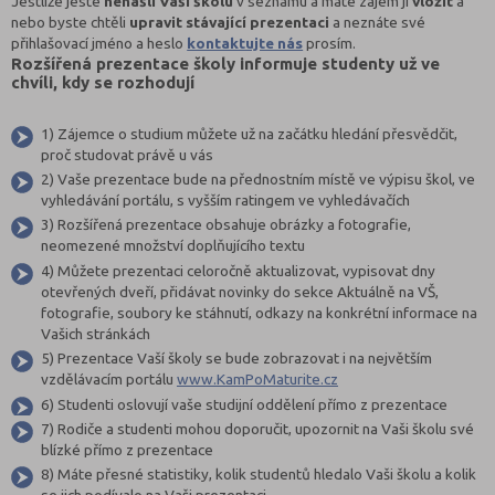
Jestliže jeste
nenašli Vaši školu
v seznamu a máte zájem ji
vložit
a
nebo byste chtěli
upravit stávající prezentaci
a neznáte své
přihlašovací jméno a heslo
kontaktujte nás
prosím.
Rozšířená prezentace školy informuje studenty už ve
chvíli, kdy se rozhodují
1) Zájemce o studium můžete už na začátku hledání přesvědčit,
proč studovat právě u vás
2) Vaše prezentace bude na přednostním místě ve výpisu škol, ve
vyhledávání portálu, s vyšším ratingem ve vyhledávačích
3) Rozšířená prezentace obsahuje obrázky a fotografie,
neomezené množství doplňujícího textu
4) Můžete prezentaci celoročně aktualizovat, vypisovat dny
otevřených dveří, přidávat novinky do sekce Aktuálně na VŠ,
fotografie, soubory ke stáhnutí, odkazy na konkrétní informace na
Vašich stránkách
5) Prezentace Vaší školy se bude zobrazovat i na největším
vzdělávacím portálu
www.KamPoMaturite.cz
6) Studenti oslovují vaše studijní oddělení přímo z prezentace
7) Rodiče a studenti mohou doporučit, upozornit na Vaši školu své
blízké přímo z prezentace
8) Máte přesné statistiky, kolik studentů hledalo Vaši školu a kolik