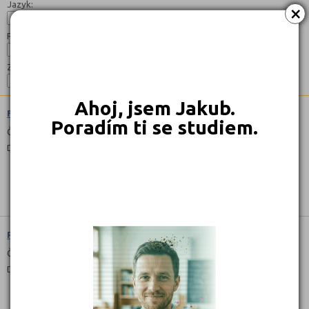
Jazyk:
×
Forma:
Zaměření:
Ahoj, jsem Jakub.
Facility a property management (3941N05)
Poradím ti se studiem.
Čeština
Denní
Projektové řízení (6431N02)
Čeština
Denní