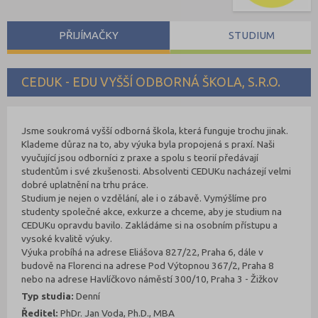
PŘIJÍMAČKY
STUDIUM
CEDUK - EDU VYŠŠÍ ODBORNÁ ŠKOLA, S.R.O.
Jsme soukromá vyšší odborná škola, která funguje trochu jinak.
Klademe důraz na to, aby výuka byla propojená s praxí. Naši
vyučující jsou odborníci z praxe a spolu s teorií předávají
studentům i své zkušenosti. Absolventi CEDUKu nacházejí velmi
dobré uplatnění na trhu práce.
Studium je nejen o vzdělání, ale i o zábavě. Vymýšlíme pro
studenty společné akce, exkurze a chceme, aby je studium na
CEDUKu opravdu bavilo. Zakládáme si na osobním přístupu a
vysoké kvalitě výuky.
Výuka probíhá na adrese Eliášova 827/22, Praha 6, dále v
budově na Florenci na adrese Pod Výtopnou 367/2, Praha 8
nebo na adrese Havlíčkovo náměstí 300/10, Praha 3 - Žižkov
Typ studia:
Denní
Ředitel:
PhDr. Jan Voda, Ph.D., MBA