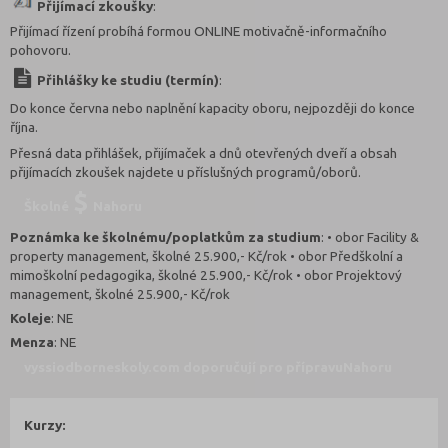
Přijímací zkoušky
:
Přijímací řízení probíhá formou ONLINE motivačně-informačního
pohovoru.
Přihlášky ke studiu (termín)
:
Do konce června nebo naplnění kapacity oboru, nejpozději do konce
října.
Přesná data přihlášek, přijímaček a dnů otevřených dveří a obsah
přijímacích zkoušek najdete u příslušných programů/oborů.
Školné
Nahoru
Poznámka ke školnému/poplatkům za studium
: • obor Facility &
property management, školné 25.900,- Kč/rok • obor Předškolní a
mimoškolní pedagogika, školné 25.900,- Kč/rok • obor Projektový
management, školné 25.900,- Kč/rok
Koleje
: NE
Menza
: NE
vyssiodborneskoly.com doporučují pro přípravu
Nahoru
Kurzy: