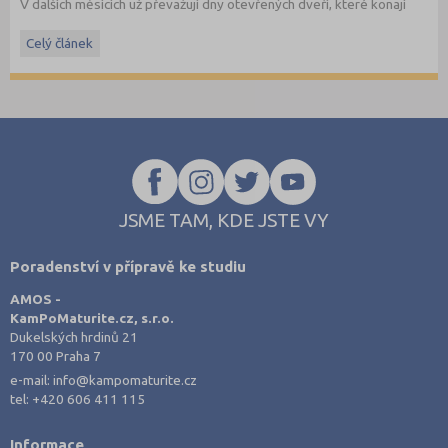
V dalších měsících už převažují dny otevřených dveří, které konají
soukromé vysoké školy. Kam se zajdete podívat letos?
Celý článek
JSME TAM, KDE JSTE VY
Poradenství v přípravě ke studiu
AMOS -
KamPoMaturite.cz, s.r.o.
Dukelských hrdinů 21
170 00 Praha 7
e-mail:
info@kampomaturite.cz
tel:
+420 606 411 115
Informace