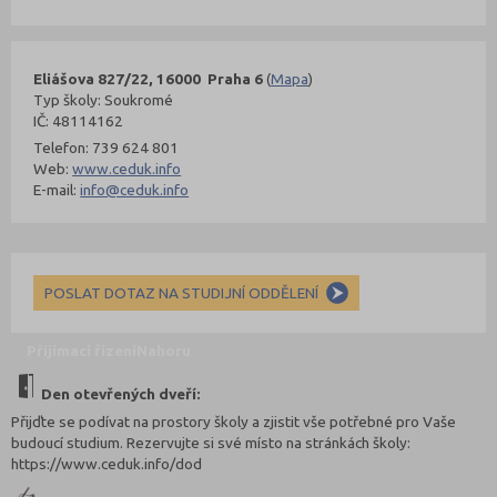
Eliášova 827/22, 16000 Praha 6
(
Mapa
)
Typ školy: Soukromé
IČ: 48114162
Telefon: 739 624 801
Web:
www.ceduk.info
E-mail:
info@ceduk.info
POSLAT DOTAZ NA STUDIJNÍ ODDĚLENÍ
Přijímací řízení
Nahoru
Den otevřených dveří:
Přijďte se podívat na prostory školy a zjistit vše potřebné pro Vaše
budoucí studium. Rezervujte si své místo na stránkách školy:
https://www.ceduk.info/dod