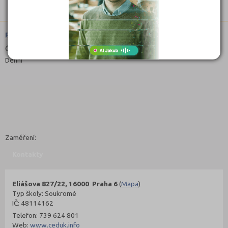
Předškolní a mimoškolní pedagogika (7531N03)
Čeština
Denní
Zaměření:
Kontakty
Eliášova 827/22, 16000 Praha 6
(
Mapa
)
Typ školy: Soukromé
IČ: 48114162
Telefon: 739 624 801
Web:
www.ceduk.info