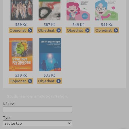
589 Kč
587 Kč
549 Kč
549 Kč
Objednat
Objednat
Objednat
Objednat
539 Kč
535 Kč
Objednat
Objednat
Studijní programy/obory
Nahoru
Název:
Typ: