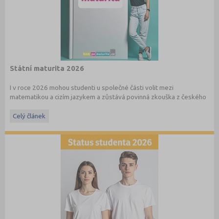
Státní maturita 2026
I v roce 2026 mohou studenti u společné části volit mezi
matematikou a cizím jazykem a zůstává povinná zkouška z českého
jazyka a literatury. Stáhněte si zdarma
e-book
s podrobnými
informacemi.
Celý článek