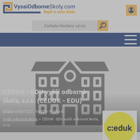
PŘEHLED ŠKOL
PŘÍPRAVA NA PŘIJÍMAČKY
KALENDÁŘ AKCÍ
SEMINÁRKY
CEDUK - EDU vyšší odborná
DALŠÍ DRUHY ŠKOL
škola, s.r.o. (CEDUK - EDU)
Eliášova 827/22, 16000 Praha 6
Vyšší odborná škola
>
CEDUK - EDU vyšší odborná škola,
s.r.o.