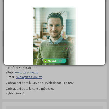
Kontakty
sady Na Polabí 411, 27601 Mělník
(
Mapa
)
Typ školy: Veřejné
IČ: 00069221
Telefon: 315 636 111
Web:
www.zas-me.cz
E-mail:
skola@zas-me.cz
Zobrazení detailu: 45 363, vyhledáno: 817 092
Zobrazení detailu tento měsíc: 0,
vyhledáno: 0