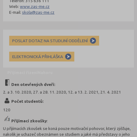
Telefon: 315 636 111
Web:
www.zas-me.cz
E-mail:
skola@zas-me.cz
POSLAT DOTAZ NA STUDIJNÍ ODDĚLENÍ
ELEKTRONICKÁ PŘIHLÁŠKA
Přijímací řízení
Nahoru
Den otevřených dveří:
2. a 3. 10. 2020, 27. a 28. 11. 2020, 12. a 13. 2. 2021, 21. 4. 2021
Počet studentů:
120
Přijímací zkoušky
:
U příjímacích zkoušek se koná pouze motivační pohovor, který zjišťuje,
nakolik je uchazeč obeznámen se studiem a jaké má představy o jeho