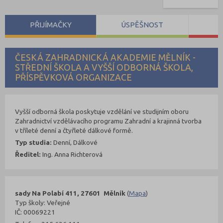
PŘIJÍMAČKY
ÚSPĚŠNOST
S
ČESKÁ ZAHRADNICKÁ AKADEMIE MĚLNÍK -
STŘEDNÍ ŠKOLA A VYŠŠÍ ODBORNÁ ŠKOLA,
PŘÍSPĚVKOVÁ ORGANIZACE
Vyšší odborná škola poskytuje vzdělání ve studijním oboru
Zahradnictví vzdělávacího programu Zahradní a krajinná tvorba
v tříleté denní a čtyřleté dálkové formě.
Typ studia:
Denní, Dálkové
Ředitel:
Ing. Anna Richterová
sady Na Polabí 411, 27601 Mělník
(
Mapa
)
Typ školy: Veřejné
IČ: 00069221