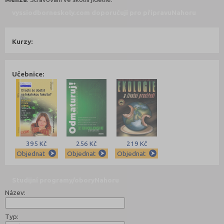
vyssiodborneskoly.com doporučují pro přípravu
Nahoru
Kurzy:
Učebnice:
395 Kč
256 Kč
219 Kč
Objednat
Objednat
Objednat
Studijní programy/obory
Nahoru
Název:
Typ: