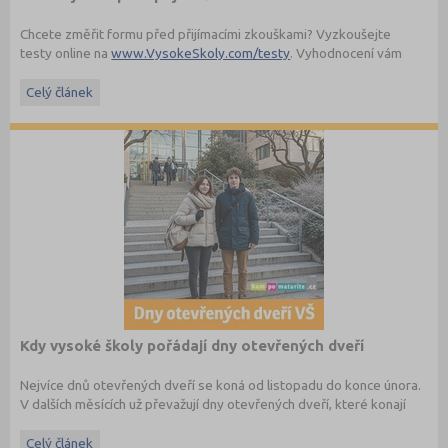
Chcete změřit formu před přijímacími zkouškami? Vyzkoušejte
testy online na
www.VysokeSkoly.com/testy
. Vyhodnocení vám
dorazí hned do e-mailu, navíc obdržíte přehled správných odpovědí
a zjistíte svoji úspěšnost. Testy k přijímacím zkouškám vysokých
Celý článek
škol z minulých let a odkazy na testy k aktuálnímu přijímacímu řízení
(někde i s řešením) spolu s ukázkami testů z
našich učebnic
k
přijímacím zkouškám najdete na
http://www.kampomaturite.cz/prijimaci-testy-vs-online/
.
Kdy vysoké školy pořádají dny otevřených dveří
Nejvíce dnů otevřených dveří se koná od listopadu do konce února.
V dalších měsících už převažují dny otevřených dveří, které konají
soukromé vysoké školy. Kam se zajdete podívat letos?
Celý článek