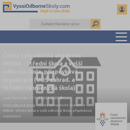
PŘEHLED ŠKOL
Česká zahradnická akademie
PŘÍPRAVA NA PŘIJÍMAČKY
Mělník - střední škola a vyšší
KALENDÁŘ AKCÍ
odborná škola, příspěvková
organizace (VOŠ zahrad. a
SEMINÁRKY
Střední zahradnická škola)
DALŠÍ DRUHY ŠKOL
sady Na Polabí 411, 27601 Mělník
Vyšší odborná škola
>
Česká zahradnická akademie
Mělník - střední škola a vyšší odborná škola, příspěvková
organizace