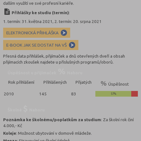
dalším využítí ve své profesní kariéře.
Přihlášky ke studiu (termín)
:
1. termín: 31. května 2021, 2. termín: 20. srpna 2021
ELEKTRONICKÁ PŘIHLÁŠKA
E-BOOK JAK SE DOSTAT NA VŠ
Přesná data přihlášek, přijímaček a dnů otevřených dveří a obsah
přijímacích zkoušek najdete u příslušných programů/oborů.
Úspěšnost u přijímaček
Nahoru
Rok přihlášení
Přihlášených
Přijatých
Úspěšnost
2010
145
83
57%
Školné
Nahoru
Poznámka ke školnému/poplatkům za studium
: Za školní rok činí
4.000,- Kč
Koleje
: Možnost ubytování v domově mládeže.
Menza
: Stravování ve školní jídelně.