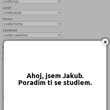
Jazyk:
Forma:
Zaměření:
×
Zahradní a krajinná tvorba (4144N01)
Čeština
Denní, Dálkové
Ahoj, jsem Jakub.
Poradím ti se studiem.
Zaměření:
Fotogalerie školy