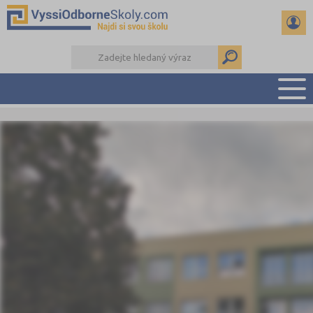
PŘEHLED ŠKOL
PŘÍPRAVA NA PŘIJÍMAČKY
KALENDÁŘ AKCÍ
SEMINÁRKY
DALŠÍ DRUHY ŠKOL