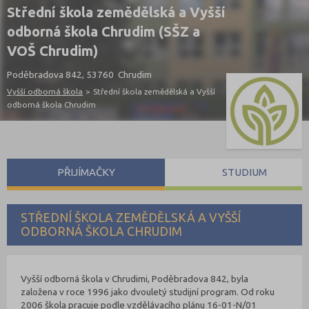
Střední škola zemědělská a Vyšší
odborná škola Chrudim (SŠZ a
VOŠ Chrudim)
Poděbradova 842, 53760 Chrudim
Vyšší odborná škola
>
Střední škola zemědělská a Vyšší
odborná škola Chrudim
PŘIJÍMAČKY
STUDIUM
STŘEDNÍ ŠKOLA ZEMĚDĚLSKÁ A VYŠŠÍ
ODBORNÁ ŠKOLA CHRUDIM
Vyšší odborná škola v Chrudimi, Poděbradova 842, byla
založena v roce 1996 jako dvouletý studijní program. Od roku
2006 škola pracuje podle vzdělávacího plánu 16-01-N/01