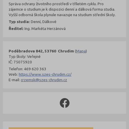
Správa ochrany životního prostředí v tříletém cyklu. Pro
zájemce o studium je k dispozici denní a dálková forma studia.
Vyšší odborná škola plynule navazuje na studium střední školy.
Typ studia:
Denní, Dálkové
Ředitel:
Ing. Markéta Herzánová
Poděbradova 842, 53760 Chrudim
(
Mapa
)
Typ školy: Veřejné
IČ: 75075920
Telefon: 469 620 363
Web:
https://www.szes-chrudim.cz/
E-mail:
crzemsk@szes-chrudim.cz