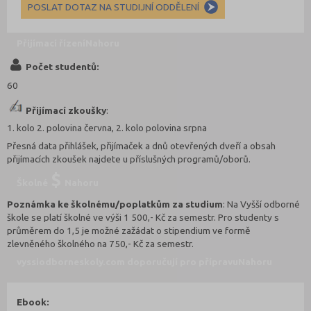
POSLAT DOTAZ NA STUDIJNÍ ODDĚLENÍ
Přijímací řízení
Nahoru
Počet studentů:
60
Přijímací zkoušky
:
1. kolo 2. polovina června, 2. kolo polovina srpna
Přesná data přihlášek, přijímaček a dnů otevřených dveří a obsah
přijímacích zkoušek najdete u příslušných programů/oborů.
Školné
Nahoru
Poznámka ke školnému/poplatkům za studium
: Na Vyšší odborné
škole se platí školné ve výši 1 500,- Kč za semestr. Pro studenty s
průměrem do 1,5 je možné zažádat o stipendium ve formě
zlevněného školného na 750,- Kč za semestr.
vyssiodborneskoly.com doporučují pro přípravu
Nahoru
Ebook: