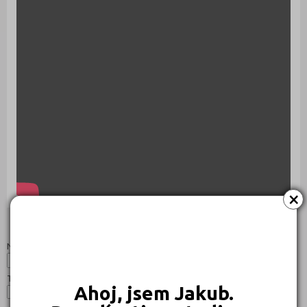
×
Studijní programy/obory
Nahoru
Název:
Typ:
Ahoj, jsem Jakub.