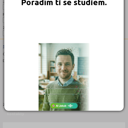
Poradím ti se studiem.
Jazyk:
Forma:
Zaměření:
Správa ochrany životního prostředí (1601N01)
Čeština
Denní, Dálkové
Zaměření:
Kontakty