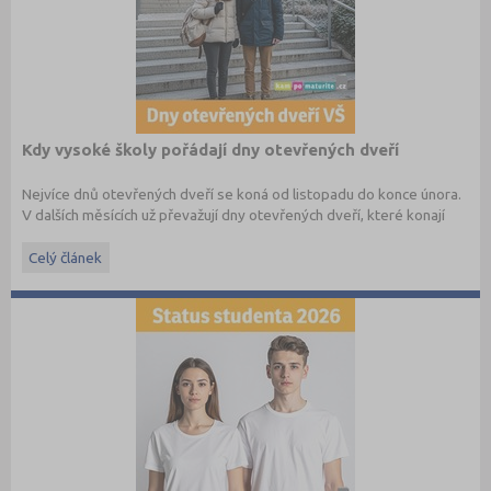
Kdy vysoké školy pořádají dny otevřených dveří
Nejvíce dnů otevřených dveří se koná od listopadu do konce února.
V dalších měsících už převažují dny otevřených dveří, které konají
soukromé vysoké školy. Kam se zajdete podívat letos?
Celý článek