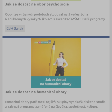
Jak se dostat na obor psychologie
Obor lze v různých podobách studovat na 5 veřejných a
6 soukromých vysokých školách s akreditací MŠMT. Další programy
školy nabízejí v souvisejících oborech a specializacích (manažerská
psychologie, sociální práce, speciální a sociální pedagogika a další
Celý článek
učitelské obory).
Chystáte se na přijímačky na psychologii?
Stáhněte si zdarma e-book s přehledem fakult, informacemi o
přijímacím řízení a tipy k přípravě na jeden z nejžádanějších oborů:
Jak se dostat na humanitní obory
Humanitní obory patří mezi nejširší skupiny vysokoškolského studia
a zahrnují programy zaměřené na člověka, společnost, kulturu,
jazyky, vzdělávání i komunikaci.