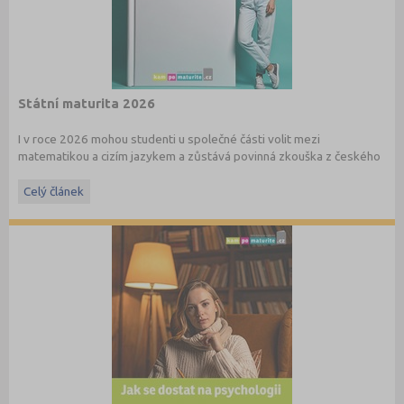
Státní maturita 2026
I v roce 2026 mohou studenti u společné části volit mezi
matematikou a cizím jazykem a zůstává povinná zkouška z českého
jazyka a literatury. Stáhněte si zdarma
e-book
s podrobnými
informacemi.
Celý článek