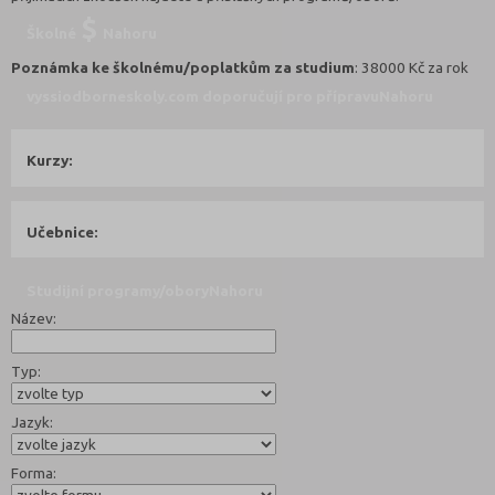
Školné
Nahoru
Poznámka ke školnému/poplatkům za studium
: 38000 Kč za rok
vyssiodborneskoly.com doporučují pro přípravu
Nahoru
Kurzy:
Učebnice:
Studijní programy/obory
Nahoru
Název:
Typ:
Jazyk:
Forma: