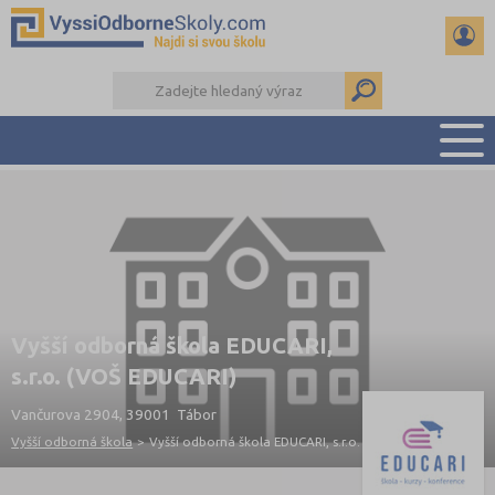
PŘEHLED ŠKOL
PŘÍPRAVA NA PŘIJÍMAČKY
KALENDÁŘ AKCÍ
SEMINÁRKY
DALŠÍ DRUHY ŠKOL
Vyšší odborná škola EDUCARI,
s.r.o. (VOŠ EDUCARI)
Vančurova 2904, 39001 Tábor
Vyšší odborná škola
>
Vyšší odborná škola EDUCARI, s.r.o.