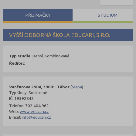
PŘIJÍMAČKY
STUDIUM
VYŠŠÍ ODBORNÁ ŠKOLA EDUCARI, S.R.O.
Typ studia:
Denní, Kombinované
Ředitel:
Vančurova 2904, 39001 Tábor
(
Mapa
)
Typ školy: Soukromé
IČ: 19392842
Telefon: 702 404 962
Web:
www.educari.cz
E-mail:
info@educari.cz