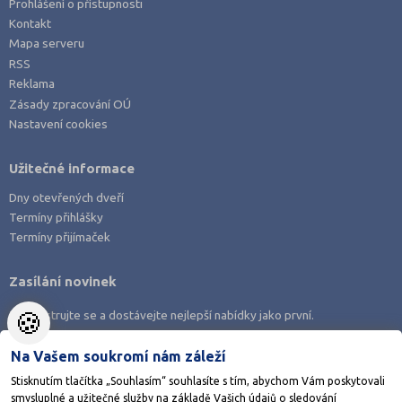
Prohlášení o přístupnosti
Kontakt
Mapa serveru
RSS
Reklama
Zásady zpracování OÚ
Nastavení cookies
Užitečné informace
Dny otevřených dveří
Termíny přihlášky
Termíny přijímaček
Zasílání novinek
🍪
Zaregistrujte se a dostávejte nejlepší nabídky jako první.
Na Vašem soukromí nám záleží
Stisknutím tlačítka „Souhlasím“ souhlasíte s tím, abychom Vám poskytovali
smysluplné a užitečné služby na základě Vašich údajů o sledování