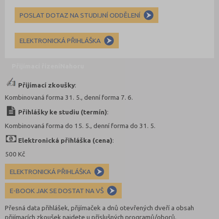
POSLAT DOTAZ NA STUDIJNÍ ODDĚLENÍ
ELEKTRONICKÁ PŘIHLÁŠKA
Přijímací řízení
Nahoru
Přijímací zkoušky
:
Kombinovaná forma 31. 5., denní forma 7. 6.
Přihlášky ke studiu (termín)
:
Kombinovaná forma do 15. 5., denní forma do 31. 5.
Elektronická přihláška (cena)
:
500 Kč
ELEKTRONICKÁ PŘIHLÁŠKA
E-BOOK JAK SE DOSTAT NA VŠ
Přesná data přihlášek, přijímaček a dnů otevřených dveří a obsah
přijímacích zkoušek najdete u příslušných programů/oborů.