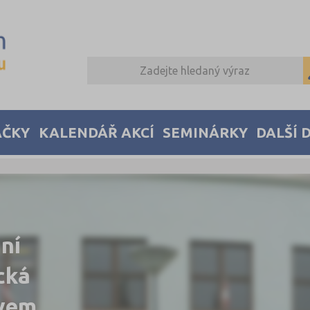
AČKY
KALENDÁŘ AKCÍ
SEMINÁRKY
DALŠÍ 
ní
cká
ávem