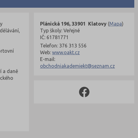
ky
Plánická 196, 33901 Klatovy
(
Mapa
)
dělávání,
Typ školy: Veřejné
IČ: 61781771
Telefon: 376 313 556
rtovní
Web:
www.oakt.cz
E-mail:
obchodniakademiekt@seznam.cz
í a daně
eckého