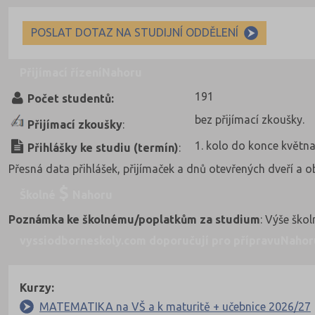
POSLAT DOTAZ NA STUDIJNÍ ODDĚLENÍ
Přijímací řízení
Nahoru
191
Počet studentů:
bez přijímací zkoušky.
Přijímací zkoušky
:
1. kolo do konce květn
Přihlášky ke studiu (termín)
:
Přesná data přihlášek, přijímaček a dnů otevřených dveří a 
Školné
Nahoru
Poznámka ke školnému/poplatkům za studium
: Výše ško
vyssiodborneskoly.com doporučují pro přípravu
Nahor
Kurzy:
MATEMATIKA na VŠ a k maturitě + učebnice 2026/27