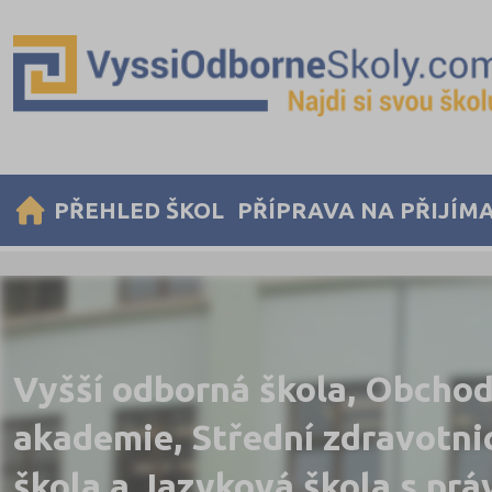
PŘEHLED ŠKOL
PŘÍPRAVA NA PŘIJÍM
Vyšší odborná škola, Obchod
akademie, Střední zdravotni
škola a Jazyková škola s pr