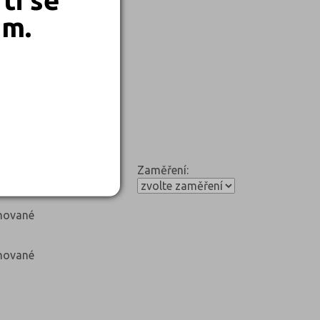
em.
Zaměření:
nované
nované