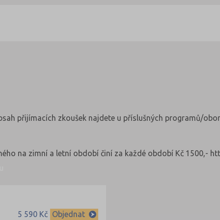
a
obsah přijímacích zkoušek najdete u příslušných programů/obor
lného na zimní a letní období činí za každé období Kč 1500,- 
u
5 590 Kč
Objednat