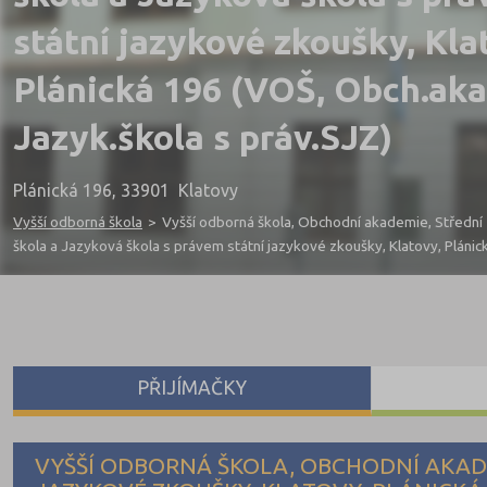
státní jazykové zkoušky, Kla
Plánická 196 (VOŠ, Obch.aka
Jazyk.škola s práv.SJZ)
Plánická 196, 33901 Klatovy
Vyšší odborná škola
>
Vyšší odborná škola, Obchodní akademie, Střední
škola a Jazyková škola s právem státní jazykové zkoušky, Klatovy, Plánic
PŘIJÍMAČKY
VYŠŠÍ ODBORNÁ ŠKOLA, OBCHODNÍ AKADE