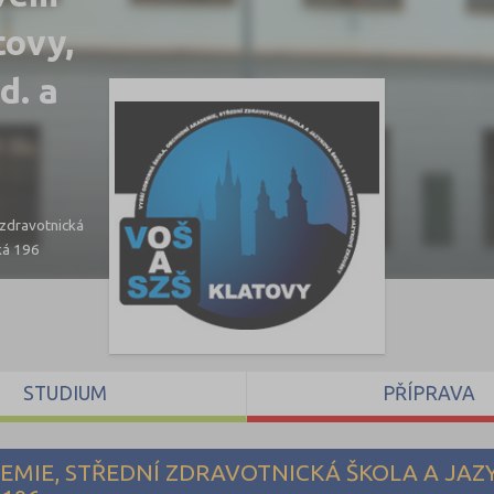
tovy,
d. a
 zdravotnická
ká 196
STUDIUM
PŘÍPRAVA
MIE, STŘEDNÍ ZDRAVOTNICKÁ ŠKOLA A JAZ