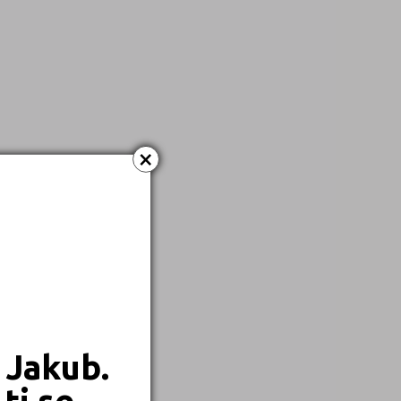
×
 Jakub.
ti se