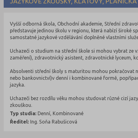
JAZYKOVÉ ZKOUŠKY, KLATOVY, PLÁNICKÁ
Vyšší odborná škola, Obchodní akademie, Střední zdravot
představuje jedinou školu v regionu, která nabízí široké 
samostatné jazykové vzdělávání doplněné vlastními služeb
Uchazeči o studium na střední škole si mohou vybrat ze
zaměření), zdravotnický asistent, zdravotnické lyceum, k
Absolventi střední školy s maturitou mohou pokračovat n
nebo bankovnictví)v denní i kombinované formě, popřípa
jazyka.
Uchazeči bez rozdílu věku mohou studovat různé cizí jazyk
zkouškou.
Typ studia:
Denní, Kombinované
Ředitel:
Ing. Soňa Rabušicová