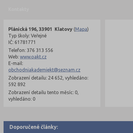
Kontakty
Plánická 196, 33901 Klatovy
(
Mapa
)
Typ školy: Veřejné
IČ: 61781771
Telefon: 376 313 556
Web:
www.oakt.cz
E-mail:
obchodniakademiekt@seznam.cz
Zobrazení detailu: 24 652, vyhledáno:
592 892
Zobrazení detailu tento měsíc: 0,
vyhledáno: 0
Doporučené články: