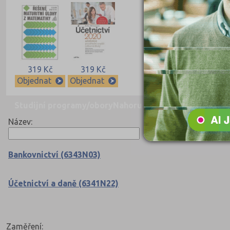
319 Kč
319 Kč
Objednat
Objednat
Studijní programy/obory
Nahoru
Název:
Bankovnictví (6343N03)
Účetnictví a daně (6341N22)
Zaměření: