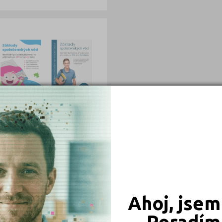
489 Kč
489 Kč
Objednat
Objednat
339 Kč
330 Kč
Ahoj, jsem
Objednat
Objednat
Poradím 