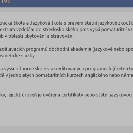
 196
nická škola a Jazyková škola s právem státní jazykové zkouš
spektrum vzdělání od středoškolského přes vyšší pomaturitní vz
 v oblasti ubytování a stravování.
 vzdělávacích programů obchodní akademie (jazykové nebo spo
osmetické služby.
a vyšší odborné škole v akreditovaných programech (účetnictv
dě v jednoletých pomaturitních kurzech anglického nebo něm
y, jejichž úroveň je ověřena certifikáty nebo státní jazykovou