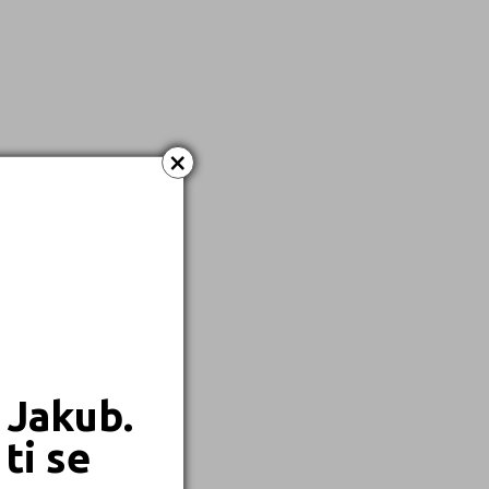
×
 Jakub.
ti se