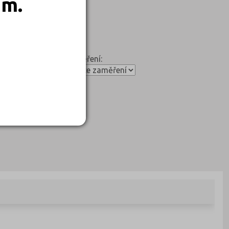
em.
a:
Zaměření:
, Dálkové