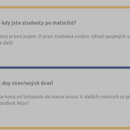
 kdy jste studenty po maturitě?
tný právní pojem. V praxi znamená souhrn výhod spojených se
 další.
í dny otevřených dveří
se koná od listopadu do konce února. V dalších měsících už p
podívat letos?