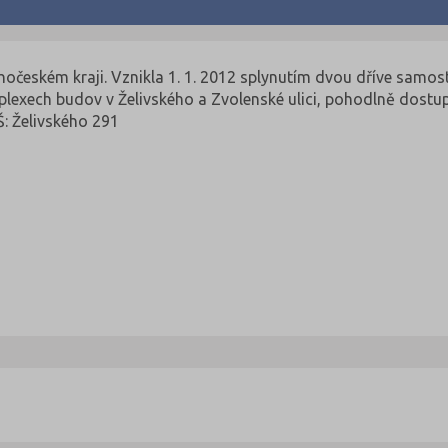
hočeském kraji. Vznikla 1. 1. 2012 splynutím dvou dříve samo
mplexech budov v Želivského a Zvolenské ulici, pohodlně dostu
: Želivského 291