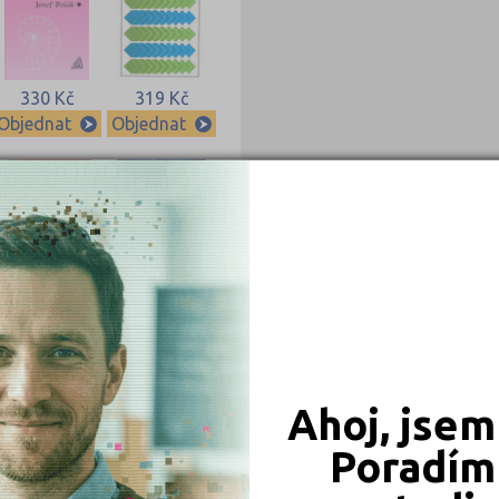
330 Kč
319 Kč
Objednat
Objednat
219 Kč
209 Kč
Objednat
Objednat
Ahoj, jsem
Poradím 