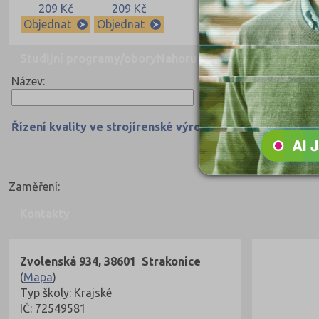
209 Kč
209 Kč
Objednat
Objednat
Studijní programy/obory
Nahoru
Název:
Řízení kvality ve strojírenské výrobě a službách (2341N
Zaměření:
Kontakty
Zvolenská 934, 38601 Strakonice
(
Mapa
)
Typ školy: Krajské
IČ: 72549581