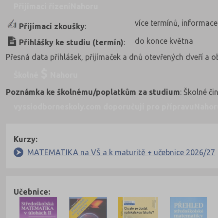
Přijímací řízení
Nahoru
více termínů, informace
Přijímací zkoušky
:
do konce května
Přihlášky ke studiu (termín)
:
Přesná data přihlášek, přijímaček a dnů otevřených dveří a 
Školné
Nahoru
Poznámka ke školnému/poplatkům za studium
: Školné č
vyssiodborneskoly.com doporučují pro přípravu
Nahor
Kurzy:
MATEMATIKA na VŠ a k maturitě + učebnice 2026/27
Učebnice: