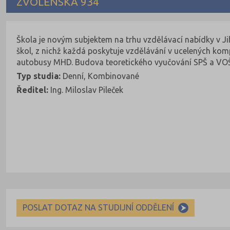
ZVOLENSKÁ 934
Škola je novým subjektem na trhu vzdělávací nabídky v Ji
škol, z nichž každá poskytuje vzdělávání v ucelených ko
autobusy MHD. Budova teoretického vyučování SPŠ a VOŠ
Typ studia:
Denní, Kombinované
Ředitel:
Ing. Miloslav Pileček
POSLAT DOTAZ NA STUDIJNÍ ODDĚLENÍ