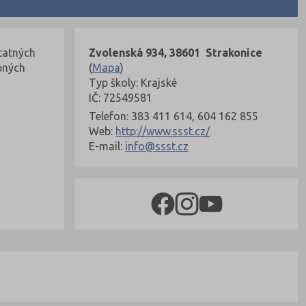
statných
Zvolenská 934, 38601 Strakonice
pných
(
Mapa
)
Typ školy: Krajské
IČ: 72549581
Telefon: 383 411 614, 604 162 855
Web:
http://www.ssst.cz/
E-mail:
info@ssst.cz