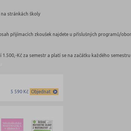
 na stránkách školy
obsah přijímacích zkoušek najdete u příslušných programů/obor
iní 1.500,-Kč za semestr a platí se na začátku každého semestru
u
5 590 Kč
Objednat